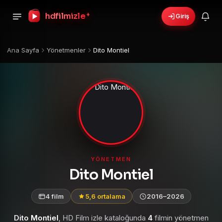
+
hdfilmizle
Giriş
Ana Sayfa
Yönetmenler
Dito Montiel
YÖNETMEN
Dito Montiel
4 film
5,6 ortalama
2016–2026
Dito Montiel
, HD Film izle kataloğunda
4
filmin yönetmen