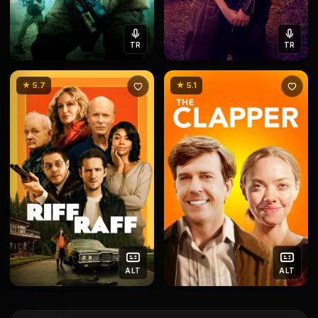
TR
TR
★ 5.7
★ 5.1
ALT
ALT