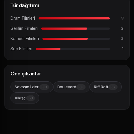
Tür dağılımı
Dram Filmleri
3
Gerilim Filmleri
2
Komedi Filmleri
2
Suç Filmleri
1
Öne çıkanlar
Savaşın İzleri
Boulevard
Riff Raff
5,9
5,8
5,7
Alkışçı
5,1