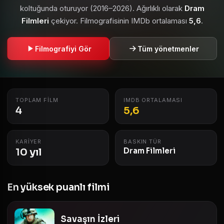
koltuğunda oturuyor (2016–2026). Ağırlıklı olarak
Dram
Filmleri
çekiyor. Filmografisinin IMDb ortalaması
5,6
.
Filmografiyi Gör
Tüm yönetmenler
TOPLAM FILM
IMDB ORTALAMASI
4
5,6
KARIYER
BASKIN TÜR
10 yıl
Dram Filmleri
En yüksek puanlı filmi
Savaşın İzleri