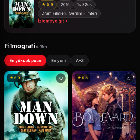
★ 5,9
2016
1s 32dk
Dram Filmleri, Gerilim Filmleri
İzlemeye git
Filmografi
4 film
En yüksek puan
En yeni
A–Z
★ 5.9
★ 5.8