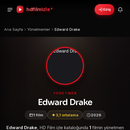
hdfilmizle
+
Giriş
Ana Sayfa
Yönetmenler
Edward Drake
YÖNETMEN
Edward Drake
1 film
3,1 ortalama
2026
Edward Drake
, HD Film izle kataloğunda
1
filmin yönetmen