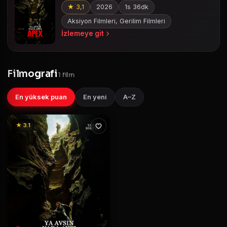
★ 3,1
2026
1s 36dk
Aksiyon Filmleri, Gerilim Filmleri
İzlemeye git
Filmografi
1 film
En yüksek puan
En yeni
A–Z
★ 3.1