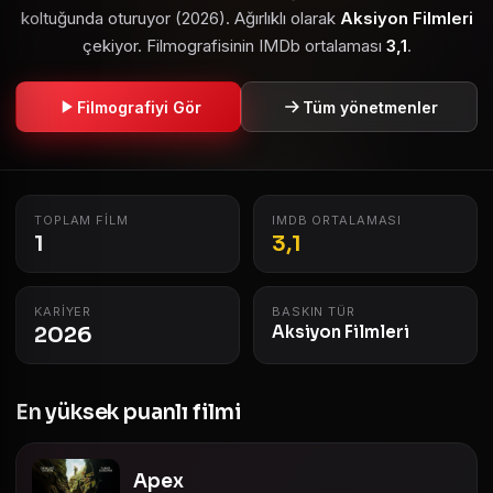
koltuğunda oturuyor (2026). Ağırlıklı olarak
Aksiyon Filmleri
çekiyor. Filmografisinin IMDb ortalaması
3,1
.
Filmografiyi Gör
Tüm yönetmenler
TOPLAM FILM
IMDB ORTALAMASI
1
3,1
KARIYER
BASKIN TÜR
2026
Aksiyon Filmleri
En yüksek puanlı filmi
Apex