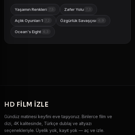
Yaşamın Renkleri
Zafer Yolu
7,5
7,3
Açlık Oyunları 1
Özgürlük Savaşçısı
7,2
6,9
Ocean's Eight
6,3
HD
FILM IZLE
Gündüz matinesi keyfini eve taşıyoruz. Binlerce film ve
dizi, 4K kalitesinde, Türkçe dublaj ve altyazı
seçenekleriyle. Üyelik yok, kayıt yok — aç ve izle.