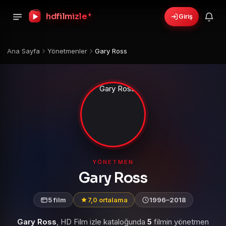
+
hdfilmizle
Giriş
Ana Sayfa
Yönetmenler
Gary Ross
YÖNETMEN
Gary Ross
5 film
7,0 ortalama
1996–2018
Gary Ross
, HD Film izle kataloğunda
5
filmin yönetmen