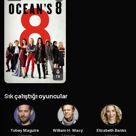
TR
Sık çalıştığı oyuncular
Tobey Maguire
William H. Macy
Elizabeth Banks
2 filmde
2 filmde
2 filmde