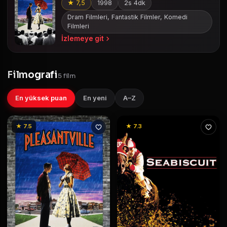
★ 7,5
1998
2s 4dk
Dram Filmleri, Fantastik Filmler, Komedi
Filmleri
İzlemeye git
Filmografi
5 film
En yüksek puan
En yeni
A–Z
★ 7.5
★ 7.3