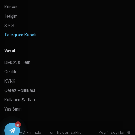
Künye
İletişim
S.S.S.
Telegram Kanalı
Yasal
DMCA & Telif
Gizlilik
KVKK
Çerez Politikası
Kullanım Şartları
Yaş Sınırı
×
© 2026 HD Film izle — Tüm hakları saklıdır.
Keyifli seyirler! 🍿