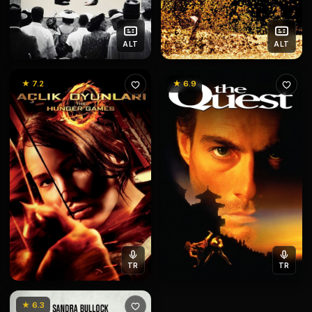
ALT
ALT
★ 7.2
★ 6.9
TR
TR
★ 6.3