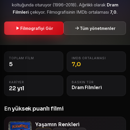
koltuğunda oturuyor (1996–2018). Ağırlıklı olarak
Dram
Filmleri
çekiyor. Filmografisinin IMDb ortalaması
7,0
.
Filmografiyi Gör
Tüm yönetmenler
TOPLAM FILM
IMDB ORTALAMASI
5
7,0
KARIYER
BASKIN TÜR
22 yıl
Dram Filmleri
En yüksek puanlı filmi
Yaşamın Renkleri