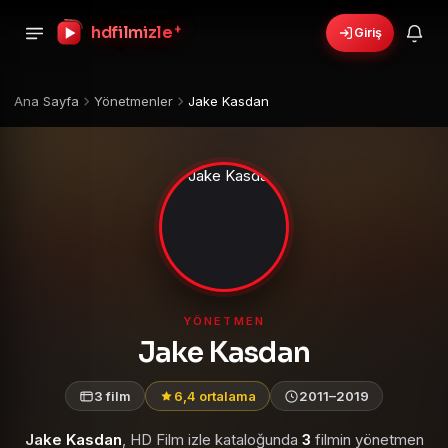
+
hdfilmizle
Giriş
Ana Sayfa
Yönetmenler
Jake Kasdan
YÖNETMEN
Jake Kasdan
3 film
6,4 ortalama
2011–2019
Jake Kasdan
, HD Film izle kataloğunda
3
filmin yönetmen