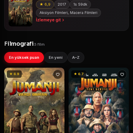
★ 6,9
2017
1s 59dk
Aksiyon Filmleri, Macera Filmleri
İzlemeye git
Filmografi
3 film
En yüksek puan
En yeni
A–Z
★ 6.9
★ 6.7