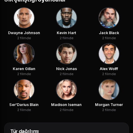
Dwayne Johnson
Kevin Hart
Jack Black
2 filmde
2 filmde
2 filmde
Karen Gillan
Nick Jonas
Alex Wolff
2 filmde
2 filmde
2 filmde
Ser'Darius Blain
Madison Iseman
Morgan Turner
2 filmde
2 filmde
2 filmde
Tür dağılımı