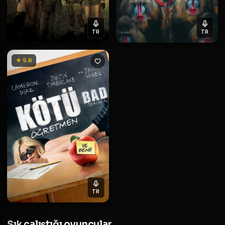
TR
TR
★ 5.6
TR
Sık çalıştığı oyuncular