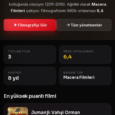
koltuğunda oturuyor (2011–2019). Ağırlıklı olarak
Macera
Filmleri
çekiyor. Filmografisinin IMDb ortalaması
6,4
.
Filmografiyi Gör
Tüm yönetmenler
TOPLAM FILM
IMDB ORTALAMASI
3
6,4
KARIYER
BASKIN TÜR
8 yıl
Macera Filmleri
En yüksek puanlı filmi
Jumanji: Vahşi Orman