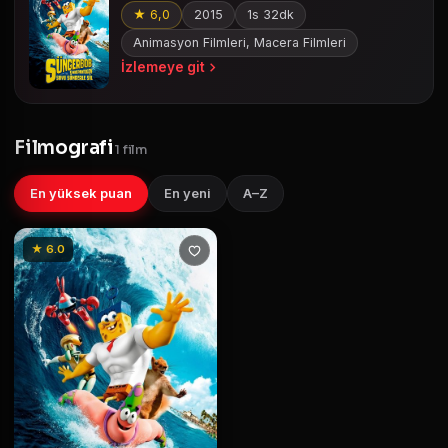
★ 6,0
2015
1s 32dk
Animasyon Filmleri, Macera Filmleri
İzlemeye git
Filmografi
1 film
En yüksek puan
En yeni
A–Z
★ 6.0