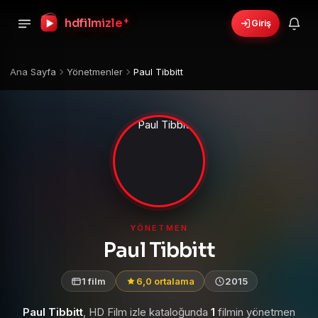
hdfilmizle
+
Giriş
Ana Sayfa
Yönetmenler
Paul Tibbitt
YÖNETMEN
Paul Tibbitt
1 film
6,0 ortalama
2015
Paul Tibbitt
, HD Film izle kataloğunda
1
filmin yönetmen