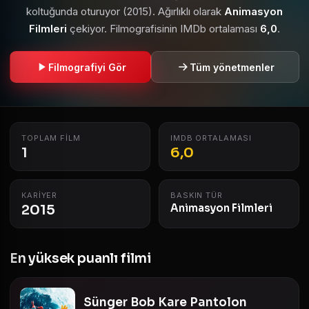
koltuğunda oturuyor (2015). Ağırlıklı olarak
Animasyon
Filmleri
çekiyor. Filmografisinin IMDb ortalaması
6,0
.
Filmografiyi Gör
Tüm yönetmenler
TOPLAM FILM
IMDB ORTALAMASI
1
6,0
KARIYER
BASKIN TÜR
2015
Animasyon Filmleri
En yüksek puanlı filmi
Sünger Bob Kare Pantolon