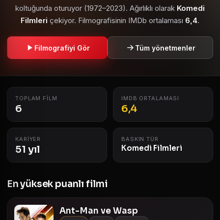
koltuğunda oturuyor (1972–2023). Ağırlıklı olarak
Komedi
Filmleri
çekiyor. Filmografisinin IMDb ortalaması
6,4
.
Filmografiyi Gör
Tüm yönetmenler
TOPLAM FILM
IMDB ORTALAMASI
6
6,4
KARIYER
BASKIN TÜR
51 yıl
Komedi Filmleri
En yüksek puanlı filmi
Ant-Man ve Wasp