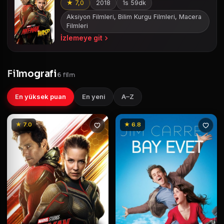
★ 7,0
2018
1s 59dk
Aksiyon Filmleri, Bilim Kurgu Filmleri, Macera
Filmleri
İzlemeye git
Filmografi
6 film
En yüksek puan
En yeni
A–Z
★ 7.0
★ 6.8