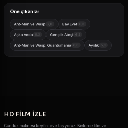
Öne çıkanlar
Ant-Man ve Wasp
Bay Evet
7,0
6,8
Aşka Veda
Gençlik Ateşi
6,3
6,2
Ant-Man ve Wasp: Quantumania
Ayrılık
6,0
5,8
HD
FILM IZLE
Gündüz matinesi keyfini eve taşıyoruz. Binlerce film ve