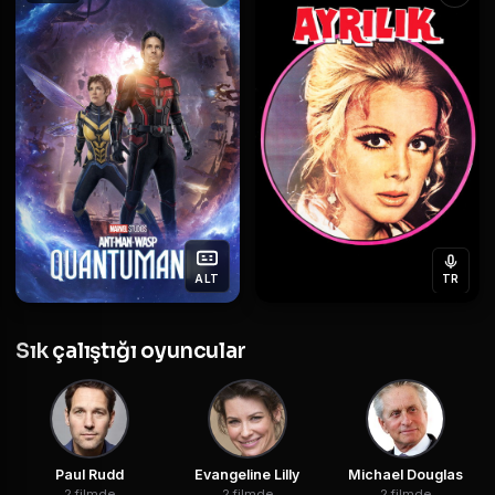
ALT
TR
Sık çalıştığı oyuncular
Paul Rudd
Evangeline Lilly
Michael Douglas
2 filmde
2 filmde
2 filmde