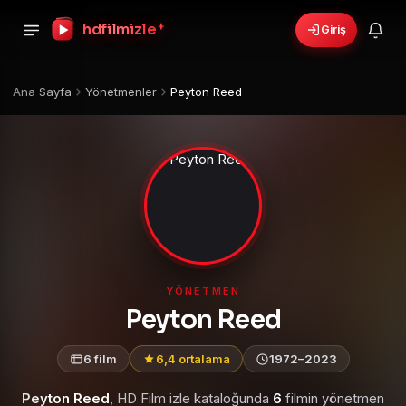
+
hdfilmizle
Giriş
Ana Sayfa
Yönetmenler
Peyton Reed
YÖNETMEN
Peyton Reed
6 film
6,4 ortalama
1972–2023
Peyton Reed
, HD Film izle kataloğunda
6
filmin yönetmen