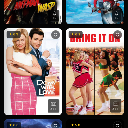
TR
TR
★ 6.3
★ 6.2
ALT
ALT
★ 6.0
★ 5.8