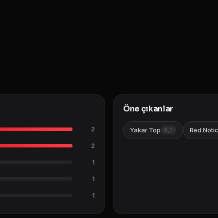
Öne çıkanlar
2
Yakar Top
Red Noti
6,7
2
1
1
1