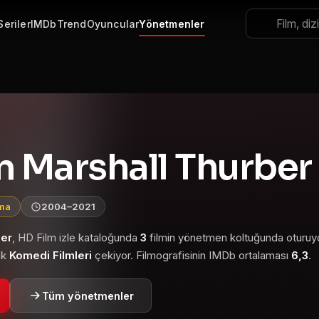
Seriler
IMDb
Trend
Oyuncular
Yönetmenler
 Marshall Thurber
ama
2004–2021
ber
, HD Film izle kataloğunda
3
filmin yönetmen koltuğunda oturuy
ak
Komedi Filmleri
çekiyor. Filmografisinin IMDb ortalaması
6,3
.
Tüm yönetmenler