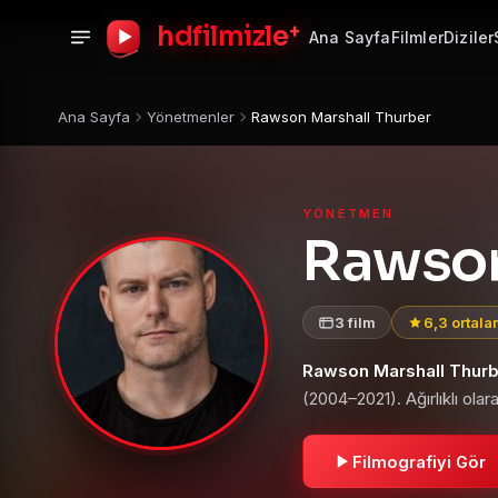
+
hdfilmizle
Ana Sayfa
Filmler
Diziler
Ana Sayfa
Yönetmenler
Rawson Marshall Thurber
YÖNETMEN
Rawson
3 film
6,3 ortal
Rawson Marshall Thur
(2004–2021). Ağırlıklı olar
Filmografiyi Gör