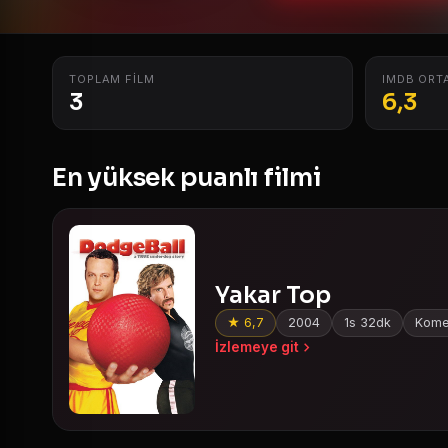
TOPLAM FILM
IMDB ORT
3
6,3
En yüksek puanlı filmi
Yakar Top
★ 6,7
2004
1s 32dk
Komed
İzlemeye git