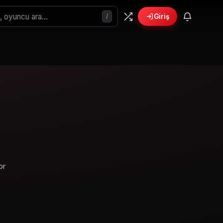
/
Giriş
or