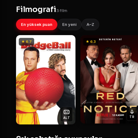
Filmografi
3 film
En yüksek puan
En yeni
A–Z
★ 6.7
★ 6.3
TR
ALT