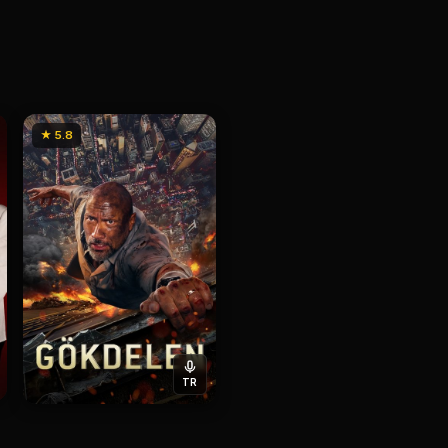
★ 5.8
TR