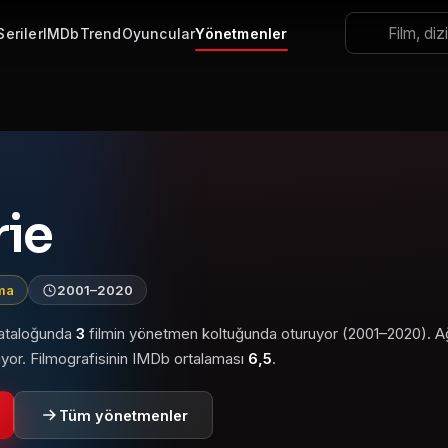
Seriler
IMDb
Trend
Oyuncular
Yönetmenler
rie
ama
2001–2020
kataloğunda
3
filmin yönetmen koltuğunda oturuyor (2001–2020). Ağır
yor. Filmografisinin IMDb ortalaması
6,5
.
Tüm yönetmenler