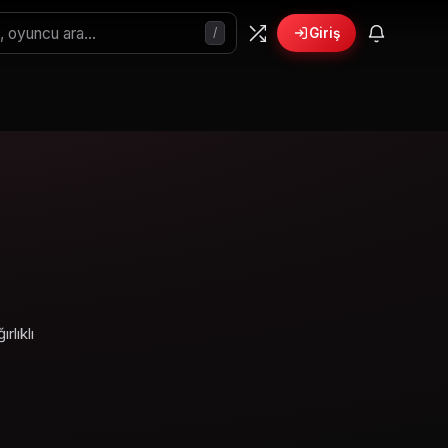
/
Giriş
lıklı