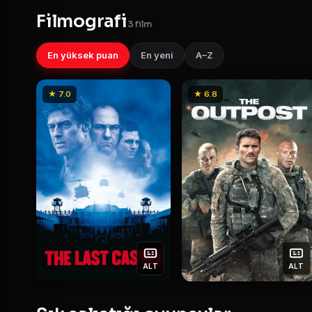
Filmografi
3 film
En yüksek puan
En yeni
A–Z
★ 7.0
★ 6.8
ALT
ALT