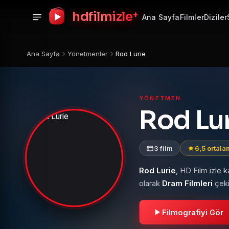
+
hdfilmizle
Ana Sayfa
Filmler
Diziler
Ana Sayfa
Yönetmenler
Rod Lurie
YÖNETMEN
Rod Lu
3 film
6,5 ortal
Rod Lurie
, HD Film izle 
olarak
Dram Filmleri
çeki
Filmografiyi Gör