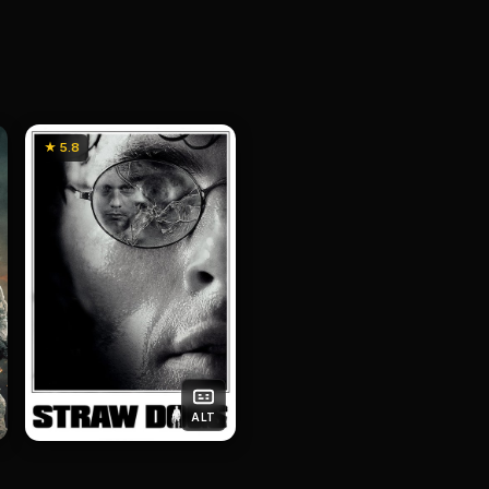
★ 5.8
ALT