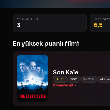
TOPLAM FILM
IMDB ORT
3
6,5
En yüksek puanlı filmi
Son Kale
★ 7,0
2001
2s 11dk
Aksiyon
İzlemeye git