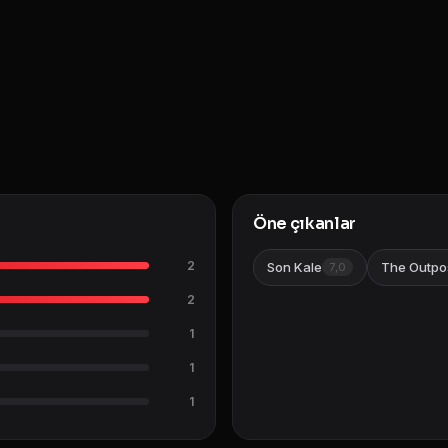
Öne çıkanlar
2
Son Kale
The Outpo
7,0
2
1
1
1