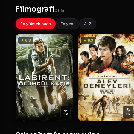
Filmografi
3 film
En yüksek puan
En yeni
A–Z
★ 6.8
★ 6.3
TR
TR