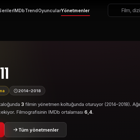
Seriler
IMDb
Trend
Oyuncular
Yönetmenler
ll
ama
2014–2018
ataloğunda
3
filmin yönetmen koltuğunda oturuyor (2014–2018). Ağırl
ekiyor. Filmografisinin IMDb ortalaması
6,4
.
Tüm yönetmenler