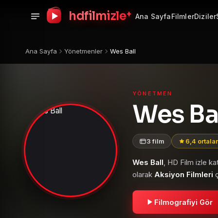
+
hdfilmizle
Ana Sayfa
Filmler
Diziler
Ana Sayfa
Yönetmenler
Wes Ball
YÖNETMEN
Wes Ba
3 film
6,4 ortal
Wes Ball
, HD Film izle k
olarak
Aksiyon Filmleri
ç
Filmografiyi Gör