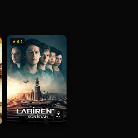
★ 6.2
TR