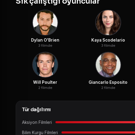
Sık çalıştığı oyuncular
Dylan O'Brien
Kaya Scodelario
3 filmde
3 filmde
Will Poulter
Giancarlo Esposito
2 filmde
2 filmde
Tür dağılımı
Aksiyon Filmleri
Bilim Kurgu Filmleri