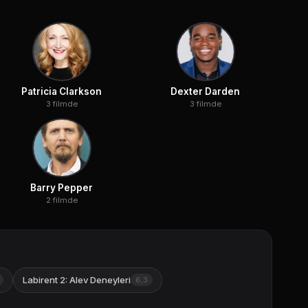
Patricia Clarkson
Dexter Darden
3 filmde
3 filmde
Barry Pepper
2 filmde
Labirent 2: Alev Deneyleri
6,3