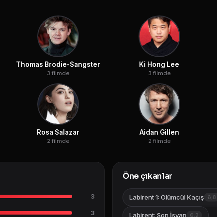
Thomas Brodie-Sangster
Ki Hong Lee
3 filmde
3 filmde
Rosa Salazar
Aidan Gillen
2 filmde
2 filmde
Öne çıkanlar
3
Labirent 1: Ölümcül Kaçış
6,8
3
Labirent: Son İsyan
6,2