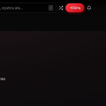
/
Giriş
ıklı