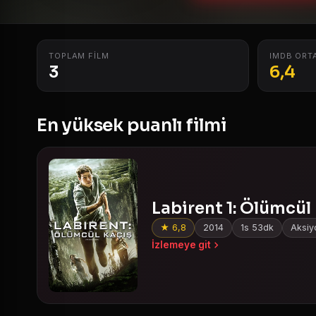
TOPLAM FILM
IMDB ORT
3
6,4
En yüksek puanlı filmi
Labirent 1: Ölümcül
★ 6,8
2014
1s 53dk
Aksiyo
İzlemeye git