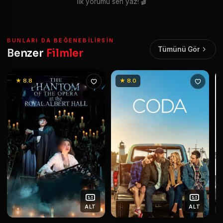
İlk yorumu sen yaz! 🎬
BUNLARI DA BEĞENEBILIRSIN
Tümünü Gör
Benzer
Filmler
★ 8.8
★ 8.0
ALT
ALT