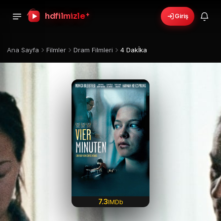
hdfilmizle
+
Giriş
Ana Sayfa
Filmler
Dram Filmleri
4 Dakİka
7.3
IMDb