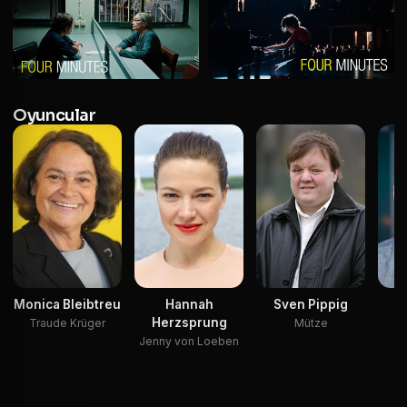
Oyuncular
Monica Bleibtreu
Hannah
Sven Pippig
Ri
Herzsprung
Traude Krüger
Mütze
Jenny von Loeben