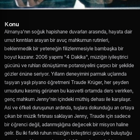
Konu
Almanya'nın soğuk hapishane duvarları arasında, hayata dair
umut kırıntıları arayan bir avuç mahkumun rutinleri,
beklenmedik bir yeteneğin filizlenmesiyle bambaşka bir
boyut kazanır. 2006 yapımı "4 Dakika", müziğin iyileştirici
gücünü ve ruhları dönüştürme potansiyelini çarpıcı bir şekilde
gözler önüne seriyor. Yılların deneyimini parmak uçlarında
taşıyan yaşlı piyano öğretmeni Traude Krüger, her şeyden
umudunu kesmiş görünen bu kasvetli ortamda ders verirken,
genç mahkum Jenny'nin içindeki müthiş dehası ile karşılaşır.
Asi ve öfkeli duruşunun ardında, tuşlara dokunduğu an ortaya
çıkan bir müzik fırtınası saklayan Jenny, Traude için sadece
bir öğrenci değil, adanmışlığına değecek bir misyon haline
gelir. Bu iki farklı ruhun müziğin birleştirici gücüyle buluştuğu