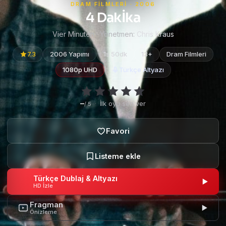
DRAM FILMLERI · 2006
4 Dakİka
Vier Minuten · Yönetmen:
Chris Kraus
7.3
2006 Yapımı
1s 50dk
13+
Dram Filmleri
1080p UHD
Türkçe Altyazı
–
·
İlk oyu sen ver
/ 5
Türkçe Dublaj & Altyazı
HD İzle
Fragman
Önizleme