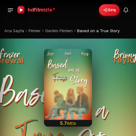
+
hdfilmizle
Giriş
Ana Sayfa
Filmler
Gerilim Filmleri
Based on a True Story
5.7
IMDb