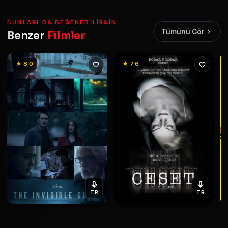
BUNLARI DA BEĞENEBILIRSIN
Tümünü Gör
Benzer
Filmler
★ 8.0
★ 7.6
TR
TR