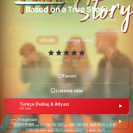
GERILIM FILMLERI · 2009
Based on a True Story
Based on a True Story · Yönetmen:
Roman Polanski
5.7
2009 Yapımı
24dk
13+
Gerilim Filmleri
HD UHD
Türkçe Dublaj
–
·
İlk oyu sen ver
/ 5
Türkçe Dublaj & Altyazı
HD İzle
Fragman
Önizleme