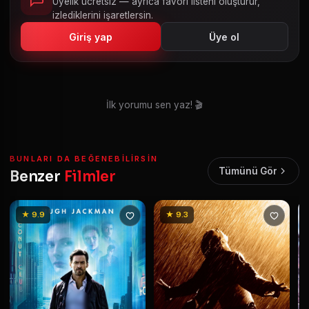
Üyelik ücretsiz — ayrıca favori listeni oluşturur,
izlediklerini işaretlersin.
Giriş yap
Üye ol
İlk yorumu sen yaz! 🎬
BUNLARI DA BEĞENEBILIRSIN
Tümünü Gör
Benzer
Filmler
★ 9.9
★ 9.3