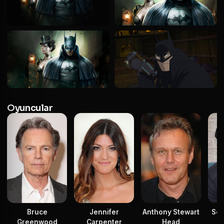
Oyuncular
Bruce
Jennifer
Anthony Stewart
Sco
Greenwood
Carpenter
Head
Ja