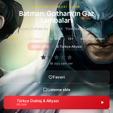
AKSIYON FILMLERI · 2018
Batman: Gotham'ın Gaz
Lambaları
Batman: Gotham by Gaslight · Yönetmen:
Sam Liu
6.7
2018 Yapımı
1s 18dk
13+
Aksiyon Filmleri
1080p UHD
Türkçe Altyazı
–
·
İlk oyu sen ver
/ 5
Türkçe Dublaj & Altyazı
HD İzle