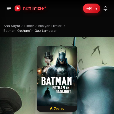
+
hdfilmizle
Giriş
Ana Sayfa
Filmler
Aksiyon Filmleri
Batman: Gotham'ın Gaz Lambaları
6.7
IMDb