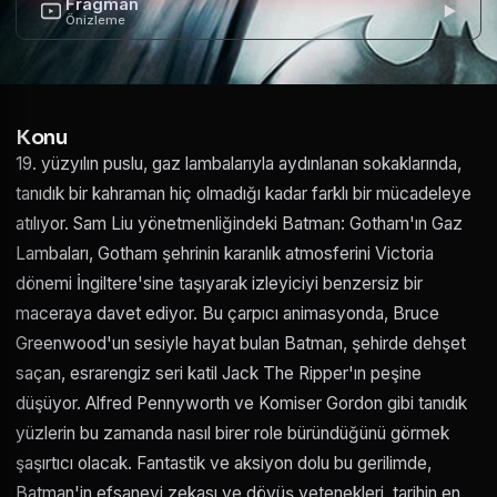
Fragman
Önizleme
Konu
19. yüzyılın puslu, gaz lambalarıyla aydınlanan sokaklarında,
tanıdık bir kahraman hiç olmadığı kadar farklı bir mücadeleye
atılıyor. Sam Liu yönetmenliğindeki Batman: Gotham'ın Gaz
Lambaları, Gotham şehrinin karanlık atmosferini Victoria
dönemi İngiltere'sine taşıyarak izleyiciyi benzersiz bir
maceraya davet ediyor. Bu çarpıcı animasyonda, Bruce
Greenwood'un sesiyle hayat bulan Batman, şehirde dehşet
saçan, esrarengiz seri katil Jack The Ripper'ın peşine
düşüyor. Alfred Pennyworth ve Komiser Gordon gibi tanıdık
yüzlerin bu zamanda nasıl birer role büründüğünü görmek
şaşırtıcı olacak. Fantastik ve aksiyon dolu bu gerilimde,
Batman'in efsanevi zekası ve dövüş yetenekleri, tarihin en