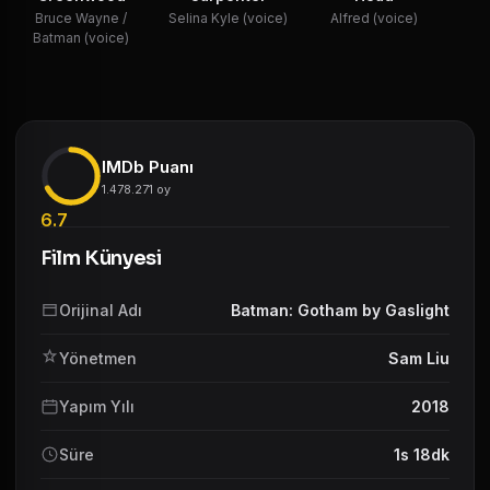
Bruce Wayne /
Selina Kyle (voice)
Alfred (voice)
Batman (voice)
IMDb Puanı
1.478.271 oy
6.7
Film Künyesi
Orijinal Adı
Batman: Gotham by Gaslight
Yönetmen
Sam Liu
Yapım Yılı
2018
Süre
1s 18dk