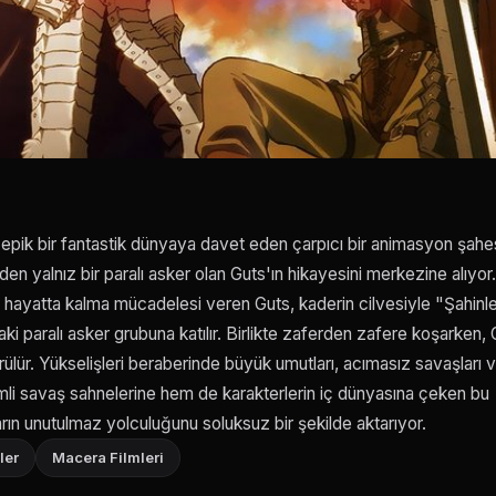
 epik bir fantastik dünyaya davet eden çarpıcı bir animasyon şahes
n yalnız bir paralı asker olan Guts'ın hikayesini merkezine alıyor.
r hayatta kalma mücadelesi veren Guts, kaderin cilvesiyle "Şahinl
ndaki paralı asker grubuna katılır. Birlikte zaferden zafere koşarken,
rülür. Yükselişleri beraberinde büyük umutları, acımasız savaşları 
emli savaş sahnelerine hem de karakterlerin iç dünyasına çeken bu
ın unutulmaz yolculuğunu soluksuz bir şekilde aktarıyor.
ler
Macera Filmleri