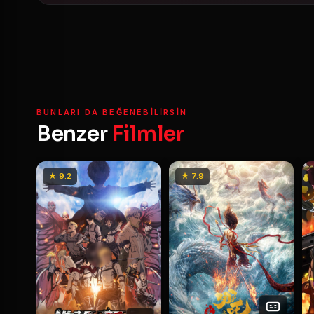
BUNLARI DA BEĞENEBILIRSIN
Benzer
Filmler
★ 9.2
★ 7.9