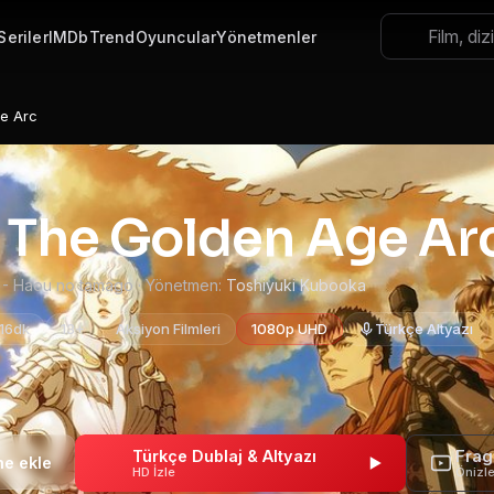
Seriler
IMDb
Trend
Oyuncular
Yönetmenler
e Arc
: The Golden Age Ar
I - Haou no tamago · Yönetmen:
Toshiyuki Kubooka
 16dk
13+
Aksiyon Filmleri
1080p UHD
Türkçe Altyazı
Türkçe Dublaj & Altyazı
Fra
HD İzle
Önizl