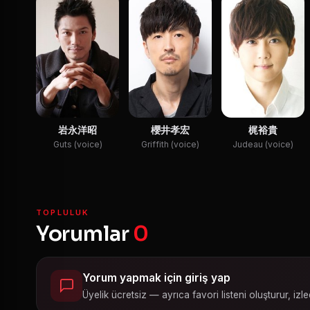
岩永洋昭
櫻井孝宏
梶裕貴
Guts (voice)
Griffith (voice)
Judeau (voice)
TOPLULUK
Yorumlar
0
Yorum yapmak için giriş yap
Üyelik ücretsiz — ayrıca favori listeni oluşturur, izled