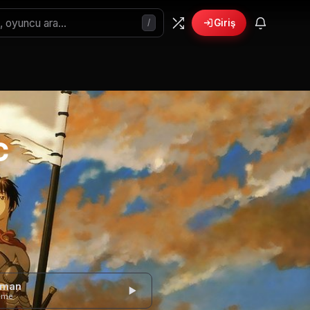
/
Giriş
c
gman
eme