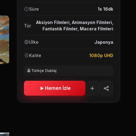
Süre
1s 16dk
Aksiyon Filmleri
,
Animasyon Filmleri
,
Tür
Fantastik Filmler
,
Macera Filmleri
Ülke
Japonya
Kalite
1080p UHD
Türkçe Dublaj
Hemen İzle