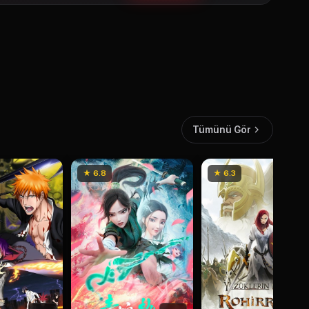
Tümünü Gör
★ 6.8
★ 6.3