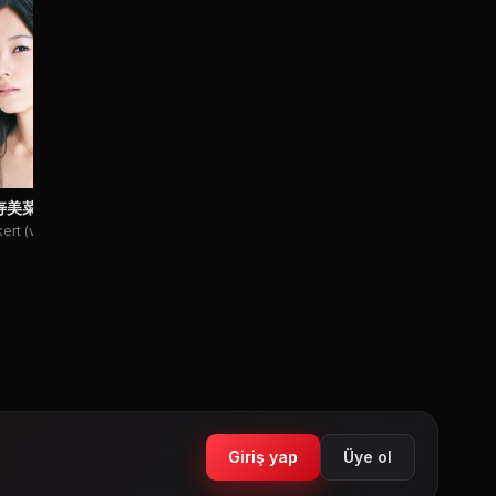
矢尾一樹
豊崎愛生
三宅健
Gaston (voice)
Charlotte (voice)
Nosferatu 
(voice)
寿美菜子
kert (voice)
Giriş yap
Üye ol