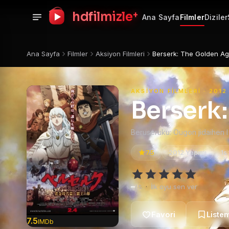
+
hdfilmizle
Ana Sayfa
Filmler
Diziler
Ana Sayfa
Filmler
Aksiyon Filmleri
Berserk: The Golden Ag
AKSIYON FILMLERI · 2012
Berserk
Beruseruku: Ougon jidaihen 
7.5
2012 Yapımı
1s
–
·
İlk oyu sen ver
/ 5
7.5
IMDb