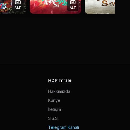
ALT
ALT
AL
HD Film izle
Hakkımızda
Künye
İletişim
S.S.S.
Telegram Kanalı