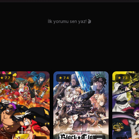
İlk yorumu sen yaz! 🎬
★ 7.7
★ 7.4
★ 7.3