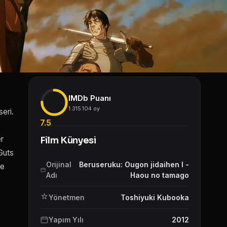
IMDb Puanı
1.315.104 oy
eri.
7.5
er
Film Künyesi
 Guts
Orijinal
Beruseruku: Ougon jidaihen I -
ve
Adı
Haou no tamago
Yönetmen
Toshiyuki Kubooka
Yapım Yılı
2012