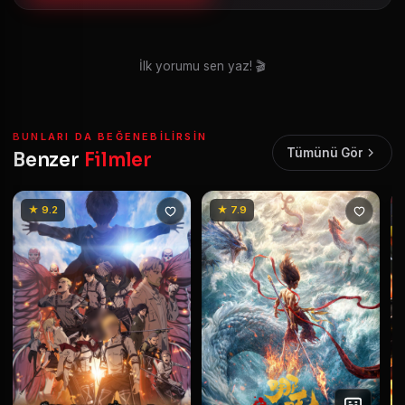
İlk yorumu sen yaz! 🎬
BUNLARI DA BEĞENEBILIRSIN
Tümünü Gör
Benzer
Filmler
★ 9.2
★ 7.9