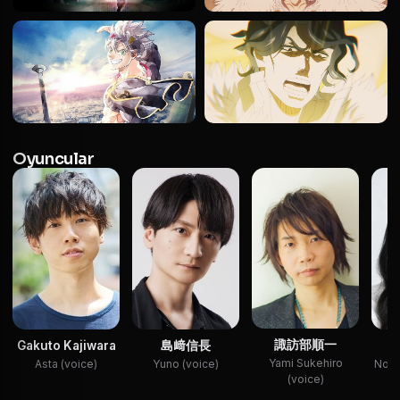
Oyuncular
諏訪部順一
Gakuto Kajiwara
島﨑信長
Yami Sukehiro
Asta (voice)
Yuno (voice)
Noell
(voice)