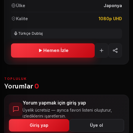
Ülke
Japonya
Kalite
1080p UHD
Türkçe Dublaj
Hemen İzle
TOPLULUK
Yorumlar
0
Yorum yapmak için giriş yap
Üyelik ücretsiz — ayrıca favori listeni oluşturur,
izlediklerini işaretlersin.
Giriş yap
Üye ol