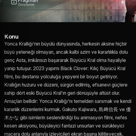
Fragman
Önizleme
Konu
Yonca Krallığı'nın büyülü dünyasında, herkesin aksine hiçbir
büyü yeteneği olmayan, ancak kalbi azim ve kararlılıkla dolu
genç Asta, imkânsızı başararak Büyücü Kral olma hayaliyle
yanıp tutuşur. 2023 yapımı Black Clover: Kılıç Büyücü Kral
filmi, bu destansı yolculuğa yepyeni bir boyut getiriyor.
Krallığın huzuru ve düzeni, sürgün edilmiş, efsanevi güçlere
sahip dört eski Büyücü Kral'ın geri dönüşüyle altüst olur.
Amaçları bellidir: Yonca Krallığı'nı temelden sarsmak ve kendi
karanlık düzenlerini kurmak. Gakuto Kajiwara, 島﨑信長 ve 優
木かな gibi isimlerin seslendirdiği bu animasyon filmi, nefes
kesen aksiyonu, büyüleyici fantazi unsurları ve sürükleyici
macera dolu anlarıyla izleyicileri ekran başına kilitleyecek.