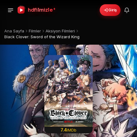
+
hdfilmizle
Giriş
Ana Sayfa
Filmler
Aksiyon Filmleri
Black Clover: Sword of the Wizard King
7.4
IMDb