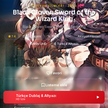
AKSIYON FILMLERI · 2023
Black Clover: Sword of the
Wizard King
Black Clover: Sword of the Wizard King
7.4
2023 Yapımı
1s 53dk
13+
Aksiyon Filmleri
1080p UHD
Türkçe Altyazı
–
·
İlk oyu sen ver
/ 5
Türkçe Dublaj & Altyazı
HD İzle