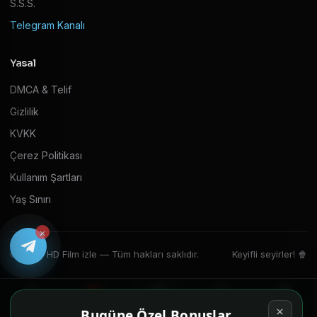
S.S.S.
Telegram Kanalı
Yasal
DMCA & Telif
Gizlilik
KVKK
Çerez Politikası
Kullanım Şartları
Yaş Sınırı
×
© 2026 HD Film izle — Tüm hakları saklıdır.
Keyifli seyirler! 🍿
Ana Sayfa
Filmler
Diziler
Ara
Oyuncu
Bugüne Özel Bonuslar