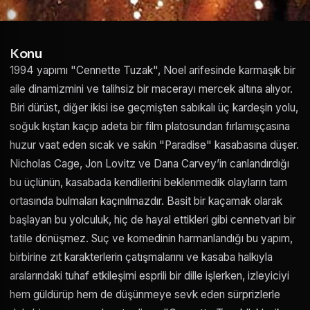
Konu
1994 yapımı "Cennette Tuzak", Noel arifesinde karmaşık bir
aile dinamizmini ve talihsiz bir macerayı mercek altına alıyor.
Biri dürüst, diğer ikisi ise geçmişten sabıkalı üç kardeşin yolu,
soğuk kıştan kaçıp adeta bir film platosundan fırlamışçasına
huzur vaat eden sıcak ve sakin "Paradise" kasabasına düşer.
Nicholas Cage, Jon Lovitz ve Dana Carvey’in canlandırdığı
bu üçlünün, kasabada kendilerini beklenmedik olayların tam
ortasında bulmaları kaçınılmazdır. Basit bir kaçamak olarak
başlayan bu yolculuk, hiç de hayal ettikleri gibi cennetvari bir
tatile dönüşmez. Suç ve komedinin harmanlandığı bu yapım,
birbirine zıt karakterlerin çatışmalarını ve kasaba halkıyla
aralarındaki tuhaf etkileşimi esprili bir dille işlerken, izleyiciyi
hem güldürüp hem de düşünmeye sevk eden sürprizlerle