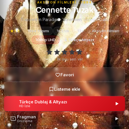
AKSIYON FILMLERI · 1994
Cennette Tuzak
Trapped in Paradise · Yönetmen:
George Gallo
5.9
1994 Yapımı
1s 51dk
13+
Aksiyon Filmleri
1080p UHD
Türkçe Altyazı
–
·
İlk oyu sen ver
/ 5
Türkçe Dublaj & Altyazı
HD İzle
Fragman
Önizleme