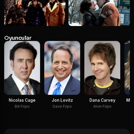
Oyuncular
Jon Lovitz
Nicolas Cage
Dana Carvey
Mäd
Dave Firpo
Bill Firpo
Alvin Firpo
S