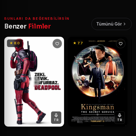
BUNLARI DA BEĞENEBILIRSIN
Tümünü Gör
Benzer
Filmler
★ 8.0
★ 7.7
TR
TR