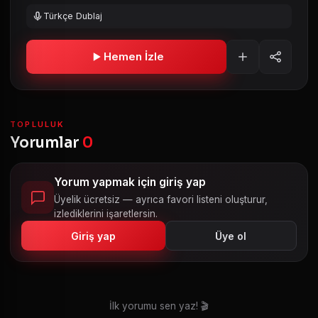
Türkçe Dublaj
Hemen İzle
TOPLULUK
Yorumlar
0
Yorum yapmak için giriş yap
Üyelik ücretsiz — ayrıca favori listeni oluşturur,
izlediklerini işaretlersin.
Giriş yap
Üye ol
İlk yorumu sen yaz! 🎬