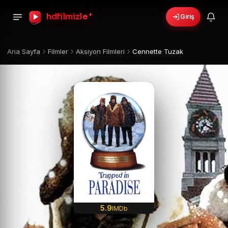
hdfilmizle
+
Giriş
Ana Sayfa
Filmler
Aksiyon Filmleri
Cennette Tuzak
5.9
IMDb