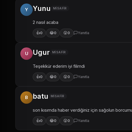
Yunu
MISAFIR
Y
2 nasıl acaba
👍
😂
😮
0
0
0
Yanıtla
Ugur
MISAFIR
U
Teşekkür ederim iyi filimdi
👍
😂
😮
0
0
0
Yanıtla
batu
MISAFIR
B
son kısımda haber verdiğiniz için sağolun borc
👍
😂
😮
0
0
0
Yanıtla