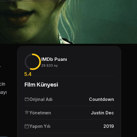
IMDb Puanı
29.633 oy
r
5.4
cin
Film Künyesi
mayı
Orijinal Adı
Countdown
Yönetmen
Justin Dec
Yapım Yılı
2019