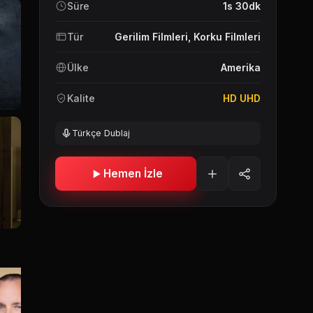
Süre
1s 30dk
Tür
Gerilim Filmleri
,
Korku Filmleri
Ülke
Amerika
Kalite
HD UHD
Türkçe Dublaj
Hemen İzle
Lana McKissack
Anne Winters
Tichina Ar
Rachel
Courtney
Nurse Am