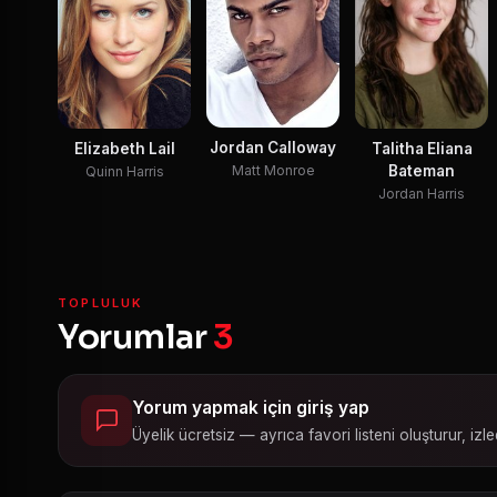
Jordan Calloway
Elizabeth Lail
Talitha Eliana
Bateman
Matt Monroe
Quinn Harris
Jordan Harris
TOPLULUK
Yorumlar
3
Yorum yapmak için giriş yap
Üyelik ücretsiz — ayrıca favori listeni oluşturur, izled