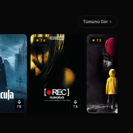
Tümünü Gör
★ 7.4
★ 7.3
TR
TR
T