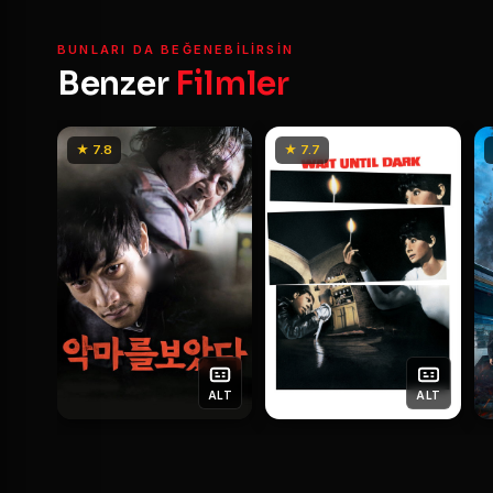
BUNLARI DA BEĞENEBILIRSIN
Benzer
Filmler
★ 7.8
★ 7.7
ALT
ALT