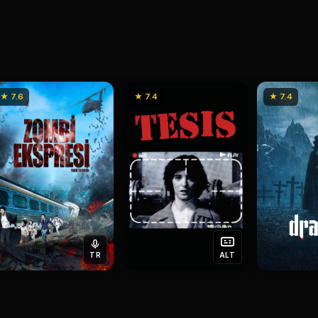
★ 7.6
★ 7.4
★ 7.4
TR
ALT