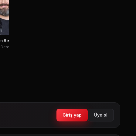
m Segura
Derek
Giriş yap
Üye ol