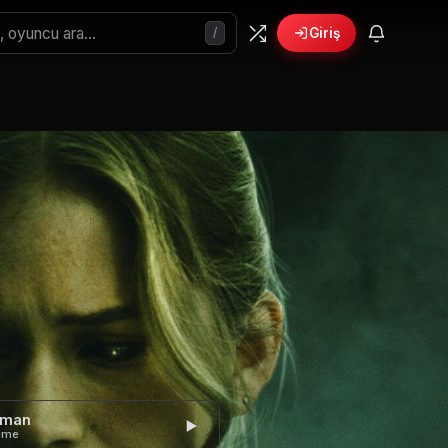
/
Giriş
gman
eme