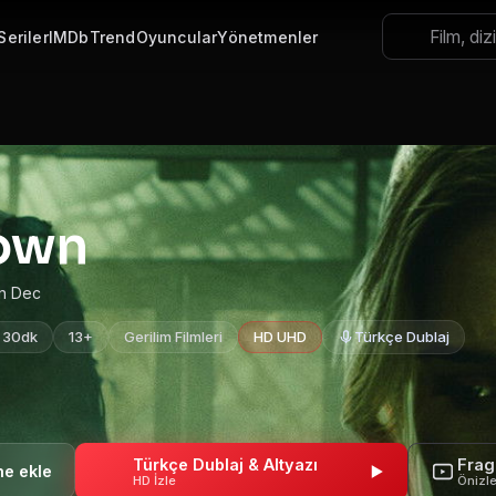
Seriler
IMDb
Trend
Oyuncular
Yönetmenler
own
in Dec
s 30dk
13+
Gerilim Filmleri
HD UHD
Türkçe Dublaj
Türkçe Dublaj & Altyazı
Fra
HD İzle
Önizl