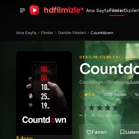
+
hdfilmizle
Ana Sayfa
Filmler
Diziler
Ana Sayfa
Filmler
Gerilim Filmleri
Countdown
GERILIM FILMLERI · 2019
Countd
Countdown · Yönetmen:
Just
5.4
2019 Yapımı
1
–
·
İlk oyu sen ver
/ 5
5.4
IMDb