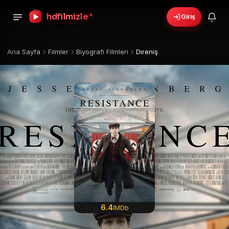
+
hdfilmizle
Giriş
Ana Sayfa
Filmler
Biyografi Filmleri
Direniş
6.4
IMDb