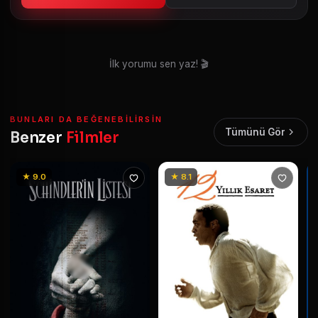
İlk yorumu sen yaz! 🎬
BUNLARI DA BEĞENEBILIRSIN
Tümünü Gör
Benzer
Filmler
★ 9.0
★ 8.1