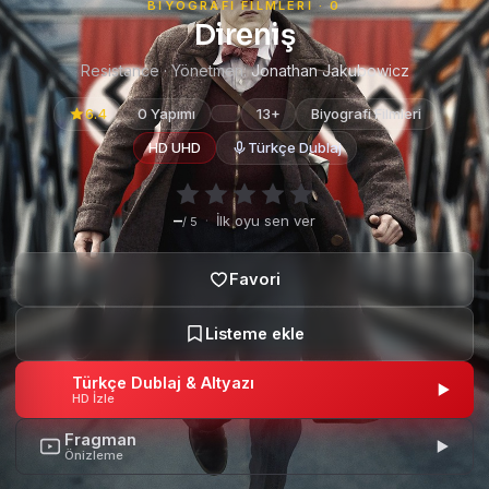
BIYOGRAFI FILMLERI · 0
Direniş
Resistance · Yönetmen:
Jonathan Jakubowicz
6.4
0 Yapımı
13+
Biyografi Filmleri
HD UHD
Türkçe Dublaj
–
·
İlk oyu sen ver
/ 5
Türkçe Dublaj & Altyazı
HD İzle
Fragman
Önizleme