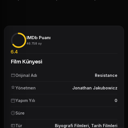
IMDb Puanı
46.758 oy
6.4
Film Künyesi
Orijinal Adı
Resistance
Yönetmen
Jonathan Jakubowicz
Yapım Yılı
0
Süre
Tür
Biyografi Filmleri
,
Tarih Filmleri