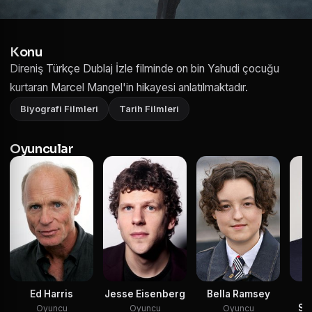
Konu
Direniş Türkçe Dublaj İzle filminde on bin Yahudi çocuğu
kurtaran Marcel Mangel'in hikayesi anlatılmaktadır.
Biyografi Filmleri
Tarih Filmleri
Oyuncular
Ed Harris
Jesse Eisenberg
Bella Ramsey
Sc
Oyuncu
Oyuncu
Oyuncu