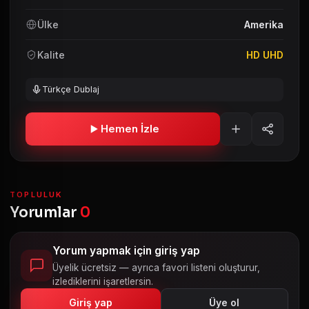
Ülke
Amerika
Kalite
HD UHD
Türkçe Dublaj
Hemen İzle
TOPLULUK
Yorumlar
0
Yorum yapmak için giriş yap
Üyelik ücretsiz — ayrıca favori listeni oluşturur,
izlediklerini işaretlersin.
Giriş yap
Üye ol