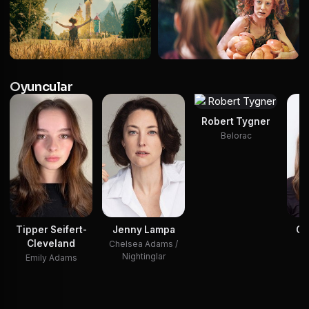
Oyuncular
Robert Tygner
Belorac
Tipper Seifert-
Jenny Lampa
Ch
Cleveland
Chelsea Adams /
Nightinglar
Emily Adams