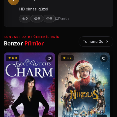
HD olması güzel
👍
😂
😮
0
0
0
Yanıtla
BUNLARI DA BEĞENEBILIRSIN
Tümünü Gör
Benzer
Filmler
★ 6.9
★ 6.7