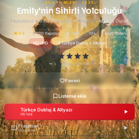
AILE FILMLERI · 2020
Emily'nin Sihirli Yolculuğu
Faunutland and the Lost Magic · Yönetmen:
Marcus Ovnell
4.4
2020 Yapımı
1s 25dk
13+
Aile Filmleri
HD UHD
Türkçe Dublaj + Altyazı
–
·
İlk oyu sen ver
/ 5
Türkçe Dublaj & Altyazı
HD İzle
Fragman
Önizleme