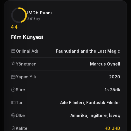
IMDb Puanı
2.918 oy
4.4
Film Künyesi
Orijinal Adı
Faunutland and the Lost Magic
Yönetmen
Marcus Ovnell
Yapım Yılı
2020
Süre
1s 25dk
Tür
Aile Filmleri
,
Fantastik Filmler
Ülke
Amerika
,
İngiltere
,
İsveç
Kalite
HD UHD