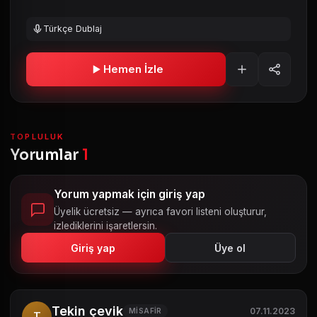
Türkçe Dublaj
Hemen İzle
TOPLULUK
Yorumlar
1
Yorum yapmak için giriş yap
Üyelik ücretsiz — ayrıca favori listeni oluşturur,
izlediklerini işaretlersin.
Giriş yap
Üye ol
Tekin çevik
07.11.2023
MISAFIR
T