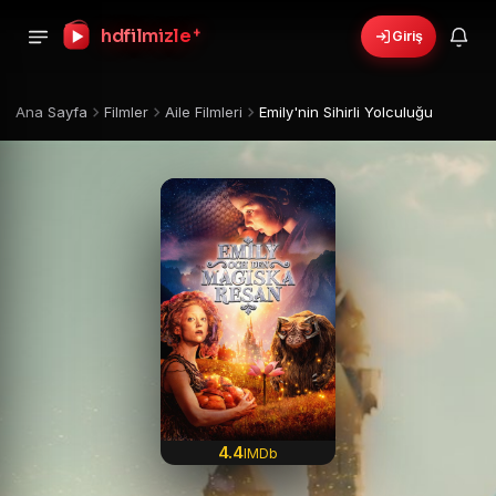
+
hdfilmizle
Giriş
Ana Sayfa
Filmler
Aile Filmleri
Emily'nin Sihirli Yolculuğu
4.4
IMDb