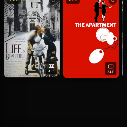
★ 8.6
★ 8.3
ALT
ALT