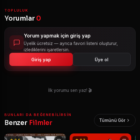
TOPLULUK
Yorumlar
0
Yorum yapmak için giriş yap
Üyelik ücretsiz — ayrıca favori listeni oluşturur,
izlediklerini işaretlersin.
Giriş yap
Üye ol
İlk yorumu sen yaz! 🎬
BUNLARI DA BEĞENEBILIRSIN
Tümünü Gör
Benzer
Filmler