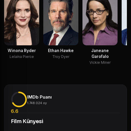
Winona Ryder
Ethan Hawke
Janeane
S
Garofalo
Lelaina Pierce
Troy Dyer
S
Vickie Miner
IMDb Puanı
1.748.024 oy
6.6
Film Künyesi