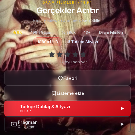
DRAM FILMLERI · 1994
Gerçekler Acıtır
Reality Bites · Yönetmen:
Ben Stiller
6.6
1994 Yapımı
1s 38dk
13+
Dram Filmleri
1080p UHD
Türkçe Altyazı
–
·
İlk oyu sen ver
/ 5
Türkçe Dublaj & Altyazı
HD İzle
Fragman
Önizleme