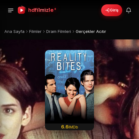
+
hdfilmizle
Giriş
Ana Sayfa
Filmler
Dram Filmleri
Gerçekler Acıtır
6.6
IMDb