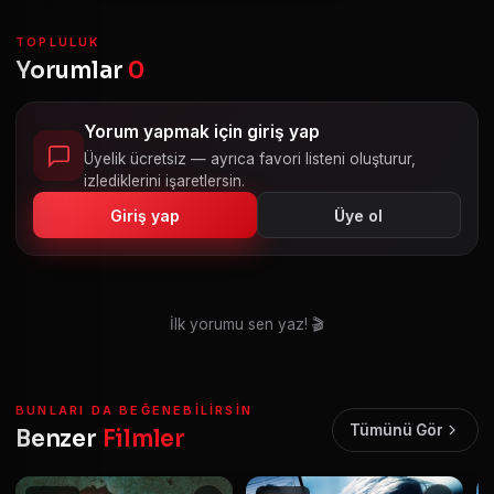
TOPLULUK
Yorumlar
0
Yorum yapmak için giriş yap
Üyelik ücretsiz — ayrıca favori listeni oluşturur,
izlediklerini işaretlersin.
Giriş yap
Üye ol
İlk yorumu sen yaz! 🎬
BUNLARI DA BEĞENEBILIRSIN
Tümünü Gör
Benzer
Filmler