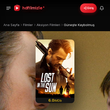
+
hdfilmizle
Giriş
Ana Sayfa
Filmler
Aksiyon Filmleri
Güneşte Kaybolmuş
6.0
IMDb