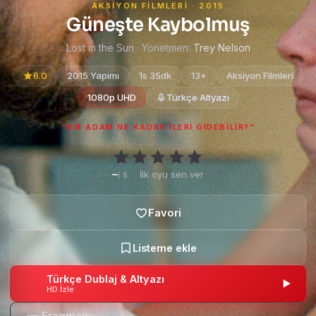
AKSIYON FILMLERI · 2015
Güneşte Kaybolmuş
Lost in the Sun · Yönetmen:
Trey Nelson
6.0
2015 Yapımı
1s 35dk
13+
Aksiyon Filmleri
1080p UHD
Türkçe Altyazı
“BIR ADAM NE KADAR ILERI GIDEBILIR?”
–
·
İlk oyu sen ver
/ 5
Türkçe Dublaj & Altyazı
HD İzle
Fragman