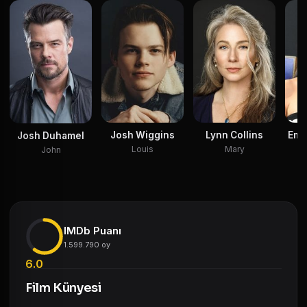
Josh Wiggins
Lynn Collins
Emm
Josh Duhamel
Louis
Mary
John
IMDb Puanı
1.599.790 oy
6.0
Film Künyesi