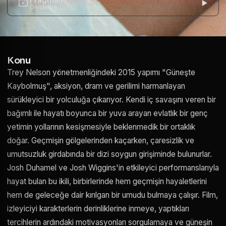
Önizleme
Konu
Trey Nelson yönetmenliğindeki 2015 yapımı "Güneşte
Kaybolmuş", aksiyon, dram ve gerilimi harmanlayan
sürükleyici bir yolculuğa çıkarıyor. Kendi iç savaşını veren bir
bağımlı ile hayatı boyunca bir yuva arayan evlatlık bir genç
yetimin yollarının kesişmesiyle beklenmedik bir ortaklık
doğar. Geçmişin gölgelerinden kaçarken, çaresizlik ve
umutsuzluk girdabında bir dizi soygun girişiminde bulunurlar.
Josh Duhamel ve Josh Wiggins'in etkileyici performanslarıyla
hayat bulan bu ikili, birbirlerinde hem geçmişin hayaletlerini
hem de geleceğe dair kırılgan bir umudu bulmaya çalışır. Film,
izleyiciyi karakterlerin derinliklerine inmeye, yaptıkları
tercihlerin ardındaki motivasyonları sorgulamaya ve güneşin