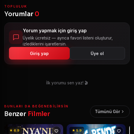
TOPLULUK
Yorumlar
0
Yorum yapmak için giriş yap
Üyelik ücretsiz — ayrıca favori listeni oluşturur,
izlediklerini işaretlersin.
Giriş yap
Üye ol
İlk yorumu sen yaz! 🎬
BUNLARI DA BEĞENEBILIRSIN
Tümünü Gör
Benzer
Filmler
★ 6.9
★ 5.9