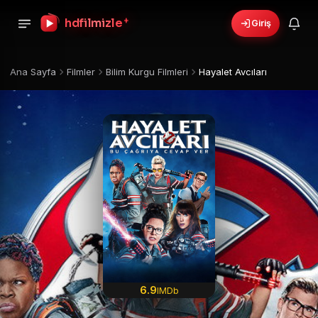
+
hdfilmizle
Giriş
Ana Sayfa
Filmler
Bilim Kurgu Filmleri
Hayalet Avcıları
6.9
IMDb