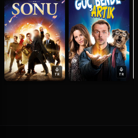
TR
TR