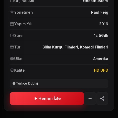
Orijinal Adı
Ghostbusters
Yönetmen
Paul Feig
Yapım Yılı
2016
Süre
1s 56dk
Tür
Bilim Kurgu Filmleri
,
Komedi Filmleri
Ülke
Amerika
Kalite
HD UHD
Türkçe Dublaj
Hemen İzle