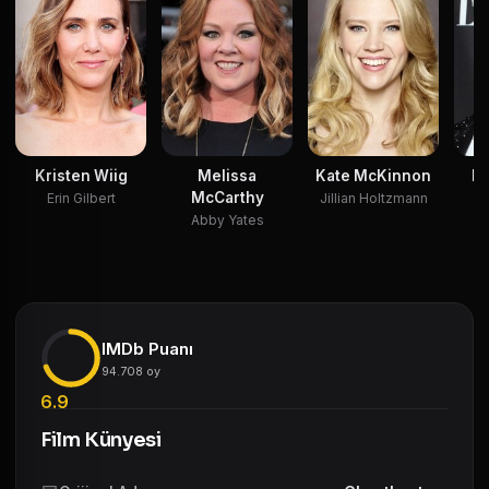
Kristen Wiig
Melissa
Kate McKinnon
Le
McCarthy
Erin Gilbert
Jillian Holtzmann
Abby Yates
IMDb Puanı
94.708 oy
6.9
Film Künyesi