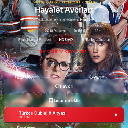
BILIM KURGU FILMLERI · 2016
Hayalet Avcıları
Ghostbusters · Yönetmen:
Paul Feig
6.9
2016 Yapımı
1s 56dk
13+
Bilim Kurgu Filmleri
HD UHD
Türkçe Dublaj
“BU ÇAĞRIYA CEVAP VER.”
–
·
İlk oyu sen ver
/ 5
Türkçe Dublaj & Altyazı
HD İzle
Fragman