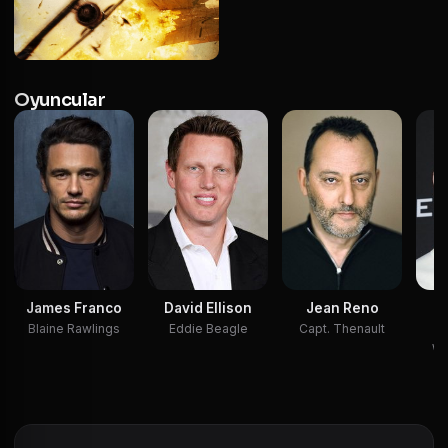
Oyuncular
James Franco
David Ellison
Jean Reno
W
Blaine Rawlings
Eddie Beagle
Capt. Thenault
Wi