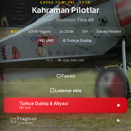
SAVAŞ FILMLERI · 2006
Kahraman Pilotlar
Flyboys · Yönetmen:
Tony Bill
6.5
2006 Yapımı
2s 20dk
13+
Savaş Filmleri
HD UHD
Türkçe Dublaj
–
·
İlk oyu sen ver
/ 5
Türkçe Dublaj & Altyazı
HD İzle
Fragman
Önizleme