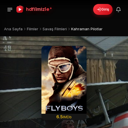
+
hdfilmizle
Giriş
Ana Sayfa
Filmler
Savaş Filmleri
Kahraman Pilotlar
6.5
IMDb