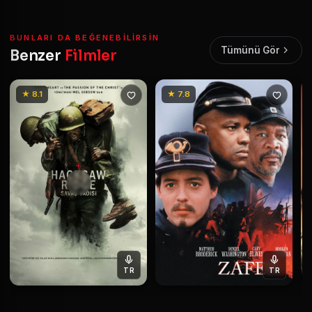
BUNLARI DA BEĞENEBILIRSIN
Tümünü Gör
Benzer
Filmler
★ 8.1
★ 7.8
TR
TR