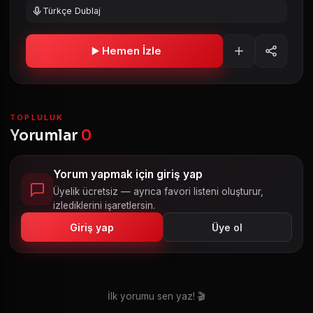
Türkçe Dublaj
Hemen İzle
TOPLULUK
Yorumlar
0
Yorum yapmak için giriş yap
Üyelik ücretsiz — ayrıca favori listeni oluşturur,
izlediklerini işaretlersin.
Giriş yap
Üye ol
İlk yorumu sen yaz! 🎬