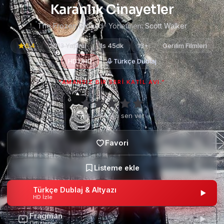
Karanlık Cinayetler
The Frozen Ground · Yönetmen:
Scott Walker
6.4
2013 Yapımı
1s 45dk
13+
Gerilim Filmleri
HD UHD
Türkçe Dublaj
“AMANSIZ BIR SERI KATIL AVI.”
–
·
İlk oyu sen ver
/ 5
Türkçe Dublaj & Altyazı
HD İzle
Fragman
Önizleme