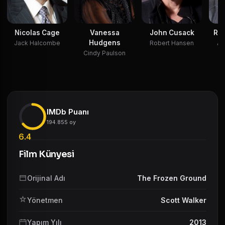
Nicolas Cage
Vanessa
John Cusack
Rad
Hudgens
Jack Halcombe
Robert Hansen
Al
Cindy Paulson
IMDb Puanı
194.855 oy
6.4
Film Künyesi
Orijinal Adı
The Frozen Ground
Yönetmen
Scott Walker
Yapım Yılı
2013