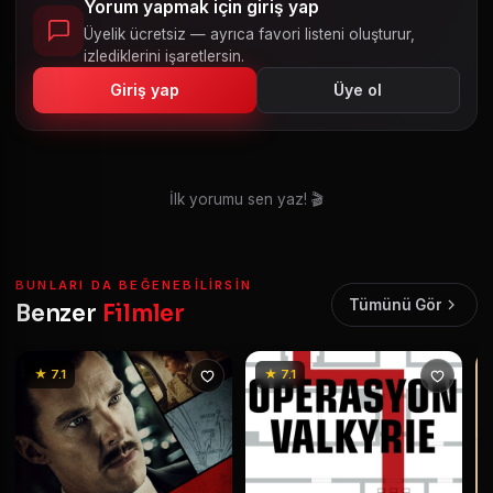
Yorum yapmak için giriş yap
Üyelik ücretsiz — ayrıca favori listeni oluşturur,
izlediklerini işaretlersin.
Giriş yap
Üye ol
İlk yorumu sen yaz! 🎬
BUNLARI DA BEĞENEBILIRSIN
Tümünü Gör
Benzer
Filmler
★ 7.1
★ 7.1