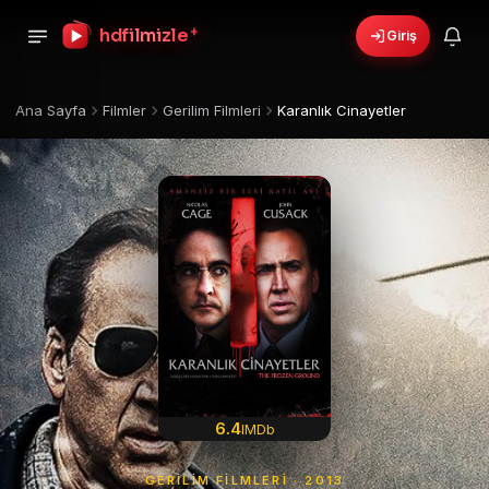
+
hdfilmizle
Giriş
Ana Sayfa
Filmler
Gerilim Filmleri
Karanlık Cinayetler
6.4
IMDb
GERILIM FILMLERI · 2013