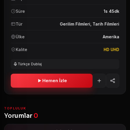
Süre
1s 45dk
Tür
Gerilim Filmleri
,
Tarih Filmleri
Ülke
Amerika
Kalite
HD UHD
Türkçe Dublaj
Hemen İzle
TOPLULUK
Yorumlar
0