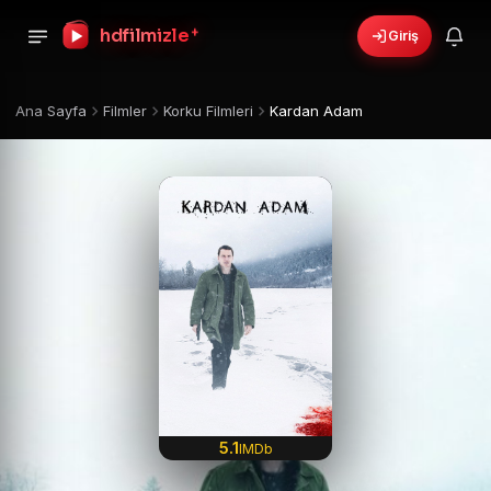
+
hdfilmizle
Giriş
Ana Sayfa
Filmler
Korku Filmleri
Kardan Adam
5.1
IMDb