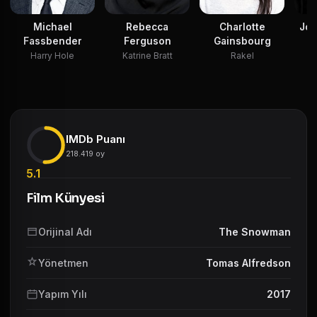
Michael
Rebecca
Charlotte
Jon
Fassbender
Ferguson
Gainsbourg
Harry Hole
Katrine Bratt
Rakel
IMDb Puanı
218.419 oy
5.1
Film Künyesi
Orijinal Adı
The Snowman
Yönetmen
Tomas Alfredson
Yapım Yılı
2017