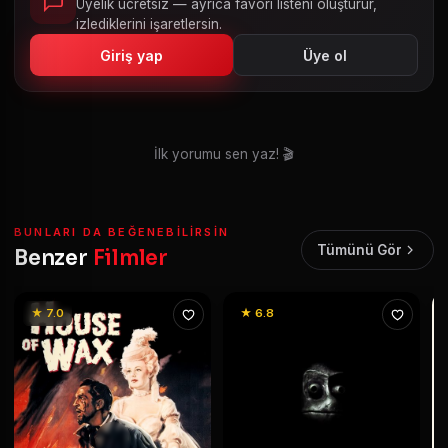
Üyelik ücretsiz — ayrıca favori listeni oluşturur,
izlediklerini işaretlersin.
Giriş yap
Üye ol
İlk yorumu sen yaz! 🎬
BUNLARI DA BEĞENEBILIRSIN
Tümünü Gör
Benzer
Filmler
★ 7.0
★ 6.8