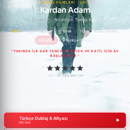
KORKU FILMLERI · 2017
Kardan Adam
The Snowman · Yönetmen:
Tomas Alfredson
5.1
2017 Yapımı
1s 59dk
13+
Korku Filmleri
HD UHD
Türkçe Dublaj
“YAKINDA ILK KAR TANESI DÜŞECEK VE KATIL IÇIN AV
BAŞLAYACAK.”
–
·
İlk oyu sen ver
/ 5
Türkçe Dublaj & Altyazı
HD İzle