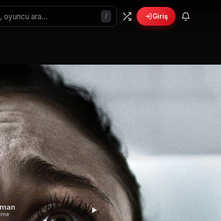
/
Giriş
gman
eme