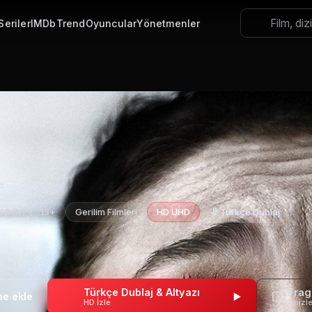
Seriler
IMDb
Trend
Oyuncular
Yönetmenler
e
 40dk
13+
Gerilim Filmleri
HD UHD
Türkçe Dublaj
Türkçe Dublaj & Altyazı
Fra
HD İzle
Önizl