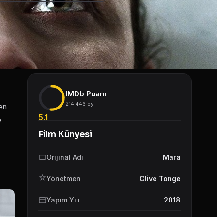
IMDb Puanı
214.446 oy
ken
5.1
e
Film Künyesi
Orijinal Adı
Mara
Yönetmen
Clive Tonge
Yapım Yılı
2018