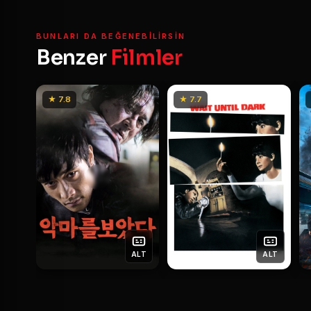
BUNLARI DA BEĞENEBILIRSIN
Benzer
Filmler
★ 7.8
★ 7.7
ALT
ALT