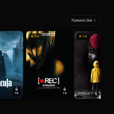
Tümünü Gör
★ 7.4
★ 7.3
TR
TR
T