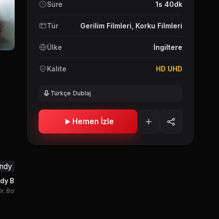
Süre
1s 40dk
Tür
Gerilim Filmleri
,
Korku Filmleri
Ülke
İngiltere
Kalite
HD UHD
Türkçe Dublaj
Hemen İzle
Craig Conway
Melissa Bolona
Kathy McG
Dougie
Carly
Alicia
dy Barrett
Dr. Botet