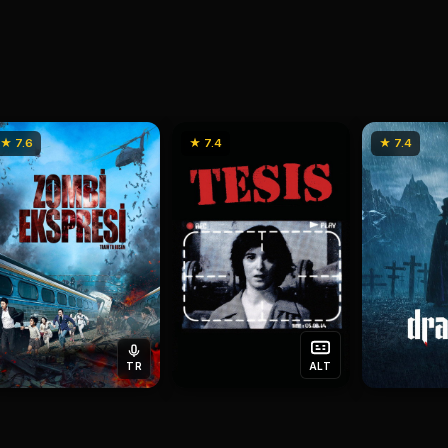
★ 7.6
★ 7.4
★ 7.4
TR
ALT