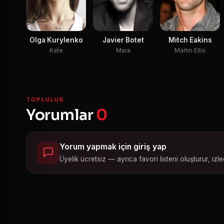
Olga Kurylenko
Javier Botet
Mitch Eakins
Kate
Mara
Martin Ellis
TOPLULUK
Yorumlar
0
Yorum yapmak için giriş yap
Üyelik ücretsiz — ayrıca favori listeni oluşturur, izled