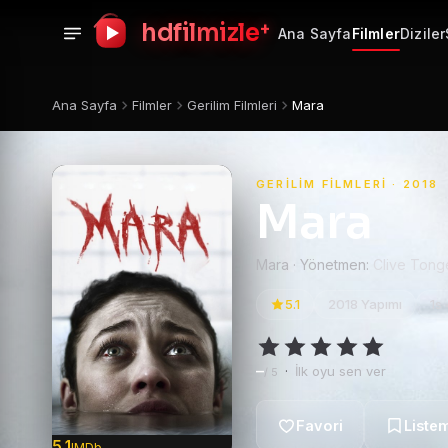
+
hdfilmizle
Ana Sayfa
Filmler
Diziler
Ana Sayfa
Filmler
Gerilim Filmleri
Mara
GERILIM FILMLERI · 2018
Mara
Mara · Yönetmen:
Clive Tong
5.1
2018 Yapımı
1s
–
·
İlk oyu sen ver
/ 5
5.1
IMDb