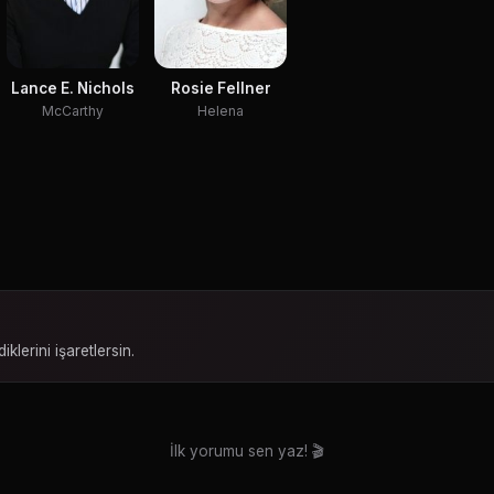
Lance E. Nichols
Rosie Fellner
McCarthy
Helena
iklerini işaretlersin.
İlk yorumu sen yaz! 🎬