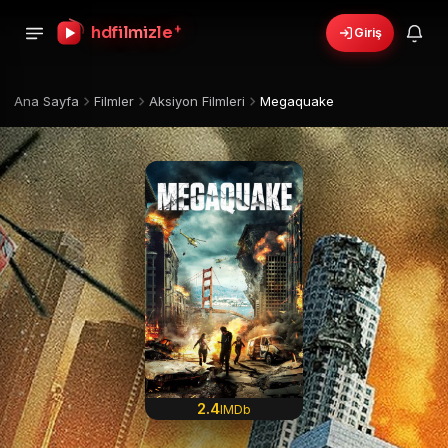
+
hdfilmizle
Giriş
Ana Sayfa
Filmler
Aksiyon Filmleri
Megaquake
2.4
IMDb