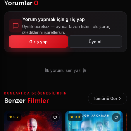
Yorumlar
0
Yorum yapmak için giriş yap
Üyelik ücretsiz — ayrıca favori listeni oluşturur,
izlediklerini işaretlersin.
Giriş yap
Üye ol
İlk yorumu sen yaz! 🎬
BUNLARI DA BEĞENEBILIRSIN
Tümünü Gör
Benzer
Filmler
★ 5.7
★ 9.9