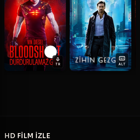
TR
ALT
HD
FILM IZLE