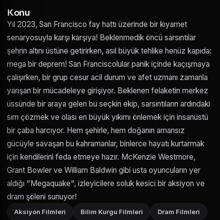
Konu
Yıl 2023, San Francisco fay hattı üzerinde bir kıyamet
senaryosuyla karşı karşıya! Beklenmedik öncü sarsıntılar
şehrin altını üstüne getirirken, asıl büyük tehlike henüz kapıda:
mega bir deprem! San Franciscolular panik içinde kaçışmaya
çalışırken, bir grup cesur acil durum ve afet uzmanı zamanla
yarışan bir mücadeleye girişiyor. Beklenen felaketin merkez
üssünde bir araya gelen bu seçkin ekip, sarsıntıların ardındaki
sırrı çözmek ve olası en büyük yıkımı önlemek için insanüstü
bir çaba harcıyor. Hem şehirle, hem doğanın amansız
gücüyle savaşan bu kahramanlar, binlerce hayatı kurtarmak
için kendilerini feda etmeye hazır. McKenzie Westmore,
Grant Bowler ve William Baldwin gibi usta oyuncuların yer
aldığı "Megaquake", izleyicilere soluk kesici bir aksiyon ve
dram şöleni sunuyor!
Aksiyon Filmleri
Bilim Kurgu Filmleri
Dram Filmleri