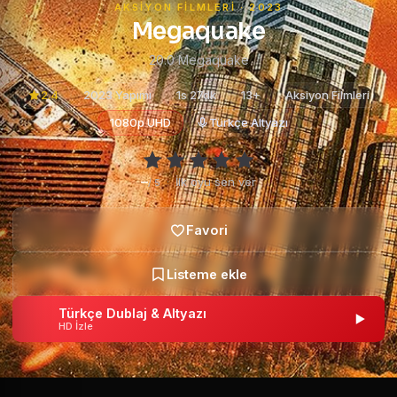
AKSIYON FILMLERI · 2023
Megaquake
20.0 Megaquake
2.4
2023 Yapımı
1s 27dk
13+
Aksiyon Filmleri
1080p UHD
Türkçe Altyazı
–
·
İlk oyu sen ver
/ 5
Türkçe Dublaj & Altyazı
HD İzle