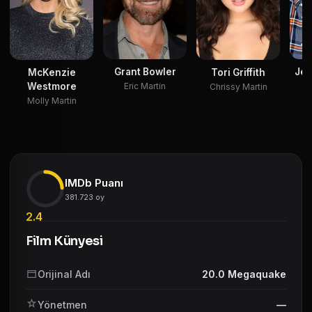
Grant Bowler
Jes
McKenzie
Tori Griffith
Westmore
Eric Martin
Chrissy Martin
Molly Martin
IMDb Puanı
381.723 oy
2.4
Film Künyesi
Orijinal Adı
20.0 Megaquake
Yönetmen
—