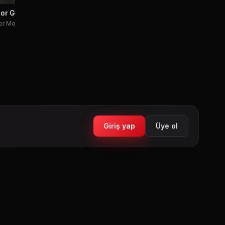
tor Garber
or Moscone
Giriş yap
Üye ol