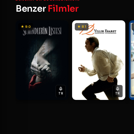
Benzer
Filmler
★ 9.0
★ 8.1
TR
TR