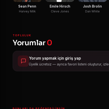
Sean Penn
Emile Hirsch
Josh Brolin
Harvey Milk
Cleve Jones
Dan White
TOPLULUK
Yorumlar
0
Yorum yapmak için giriş yap
Üyelik ücretsiz — ayrıca favori listeni oluşturur, izled
BUNLARI DA BEĞENEBILIRSIN