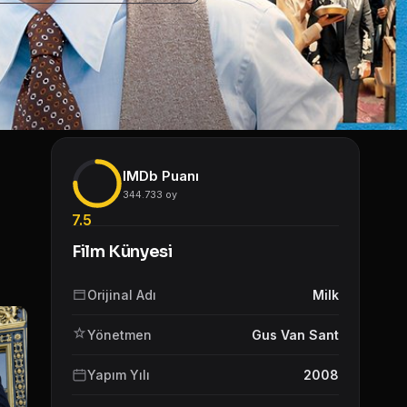
IMDb Puanı
344.733 oy
7.5
Film Künyesi
Orijinal Adı
Milk
Yönetmen
Gus Van Sant
Yapım Yılı
2008