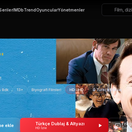
Seriler
IMDb
Trend
Oyuncular
Yönetmenler
08
t
s 8dk
13+
Biyografi Filmleri
HD UHD
Türkçe Dublaj
Türkçe Dublaj & Altyazı
Fra
HD İzle
Önizl