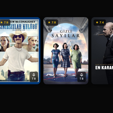
★ 7.9
★ 7.8
★ 7.4
TR
TR