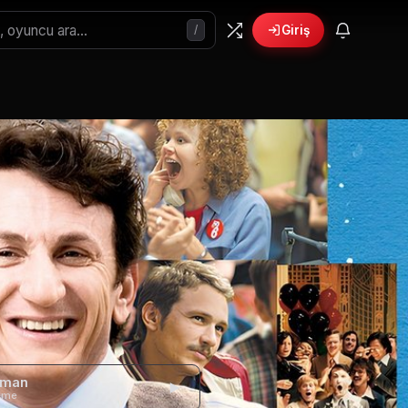
/
Giriş
gman
eme