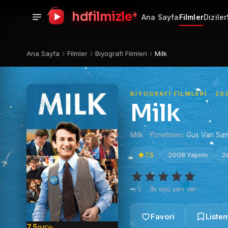
+
hdfilmizle
Ana Sayfa
Filmler
Diziler
Ana Sayfa
Filmler
Biyografi Filmleri
Milk
BIYOGRAFI FILMLERI · 20
Milk
Milk · Yönetmen:
Gus Van San
7.5
2008 Yapımı
2
–
·
İlk oyu sen ver
/ 5
7.5
IMDb