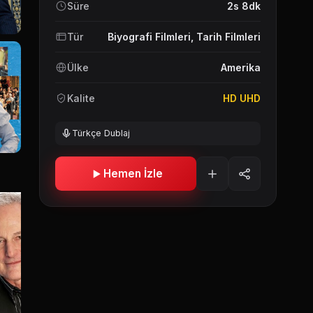
Süre
2s 8dk
Tür
Biyografi Filmleri
,
Tarih Filmleri
Ülke
Amerika
Kalite
HD UHD
Türkçe Dublaj
Hemen İzle
Denis O'Hare
Joseph Cross
Stephen Spi
John Briggs
Dick Pabich
Rick Stok