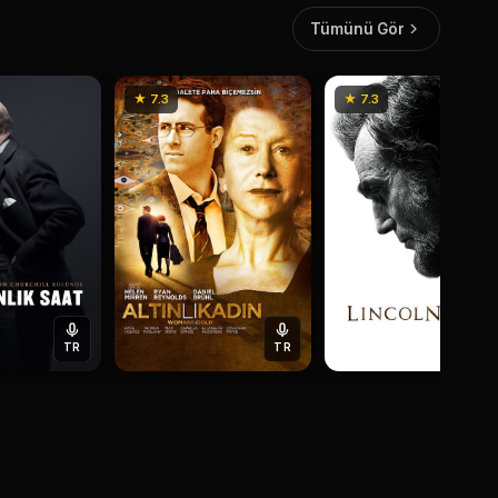
Tümünü Gör
★ 7.3
★ 7.3
TR
TR
T