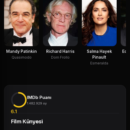
Mandy Patinkin
Richard Harris
Salma Hayek
Edw
Pinault
Quasimodo
Dom Frollo
Esmeralda
IMDb Puanı
1.482.929 oy
6.1
Film Künyesi