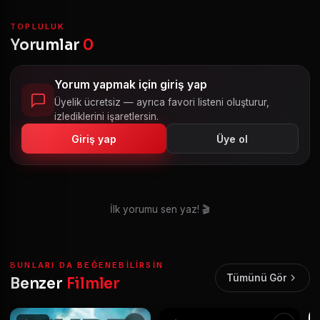
TOPLULUK
Yorumlar
0
Yorum yapmak için giriş yap
Üyelik ücretsiz — ayrıca favori listeni oluşturur,
izlediklerini işaretlersin.
Giriş yap
Üye ol
İlk yorumu sen yaz! 🎬
BUNLARI DA BEĞENEBILIRSIN
Tümünü Gör
Benzer
Filmler