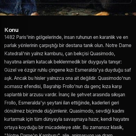
Konu
1482 Paris'inin gölgelerinde, insan ruhunun en karanlık ve en
parlak yönlerinin çarpıştığı bir destana tanık olun. Notre Dame
Katedrali'nin yalnız kamburu, çan bekçisi Quasimodo,
hayatına anlam katacak beklenmedik bir duyguyla tanışır:
Güzel ve özgür ruhlu çingene kızı Esmeralda'ya duyduğu saf
aşk. Ancak bu hisler yalnızca ona ait değildir. Quasimodo'nun
acımasız efendisi, Başrahip Frollo'nun da genç kıza karşı
saplantılı bir arzusu vardır. İnanç ile şehvet arasında sıkışan
Frollo, Esmeralda'yı şeytani ilan ettiğinde, kaderleri geri
dönülmez biçimde düğümlenir. Quasimodo, sevdiği kadını
kurtarmak için tüm dünyayla savaşmaya hazır, kendi hayatını
ortaya koyduğu bir mücadeleye atılır. Bu zamansız klasik,
"Notre Dame'ın Kamburu", aile, animasyon ve dram