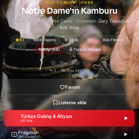
AILE FILMLERI · 1996
Notre Dame'ın Kamburu
The Hunchback of Notre Dame · Yönetmen:
Gary Trousdale
,
Kirk Wise
6.1
1996 Yapımı
1s 38dk
13+
Aile Filmleri
1080p UHD
Türkçe Altyazı
–
·
İlk oyu sen ver
/ 5
Türkçe Dublaj & Altyazı
HD İzle
Fragman
Önizleme