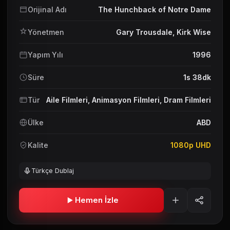
Orijinal Adı
The Hunchback of Notre Dame
Yönetmen
Gary Trousdale
,
Kirk Wise
Yapım Yılı
1996
Süre
1s 38dk
Tür
Aile Filmleri
,
Animasyon Filmleri
,
Dram Filmleri
Ülke
ABD
Kalite
1080p UHD
Türkçe Dublaj
Hemen İzle