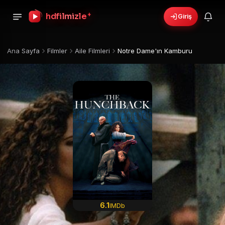
+
hdfilmizle
Giriş
Ana Sayfa
Filmler
Aile Filmleri
Notre Dame'ın Kamburu
6.1
IMDb