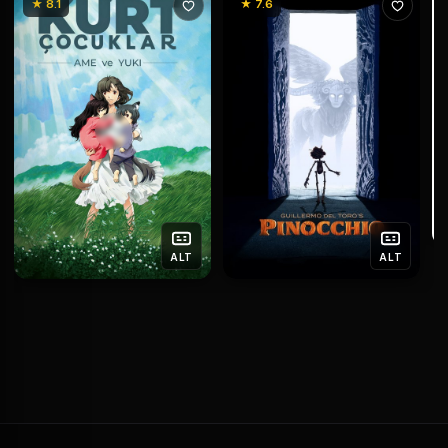
★ 8.1
★ 7.6
ALT
ALT