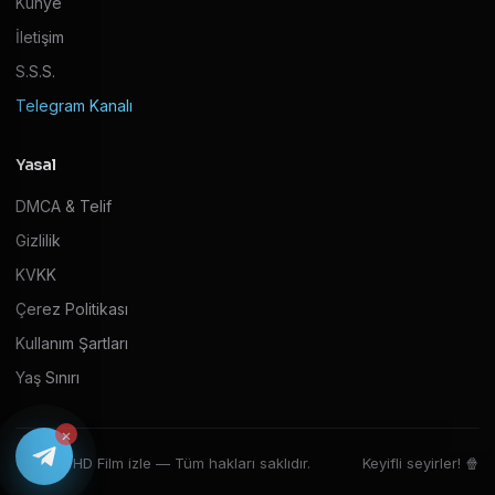
Künye
İletişim
S.S.S.
Telegram Kanalı
Yasal
DMCA & Telif
Gizlilik
KVKK
Çerez Politikası
Kullanım Şartları
Yaş Sınırı
×
© 2026 HD Film izle — Tüm hakları saklıdır.
Keyifli seyirler! 🍿