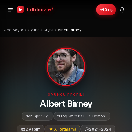
+
hdfilmizle
Giriş
Ana Sayfa
Oyuncu Arşivi
Albert Birney
OYUNCU PROFILI
Albert Birney
Mr. Sprinkly
Frog Waiter / Blue Demon
2 yapım
6,1 ortalama
2021–2024