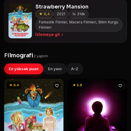
Strawberry Mansion
★ 6,4
2021
1s 31dk
Fantastik Filmler, Macera Filmleri, Bilim Kurgu
Filmleri
İzlemeye git
Filmografi
2 yapım
En yüksek puan
En yeni
A–Z
★ 6.4
★ 5.8