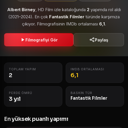
Albert Birney
, HD Film izle kataloğunda
2
yapımda rol aldı
(2021–2024). En çok
Fantastik Filmler
türünde karşımıza
çıkıyor. Filmografisinin IMDb ortalaması
6,1
.
Filmografiyi Gör
Paylaş
TOPLAM YAPIM
IMDB ORTALAMASI
2
6,1
PERDE ÖMRÜ
BASKIN TÜR
3 yıl
Fantastik Filmler
En yüksek puanlı yapımı