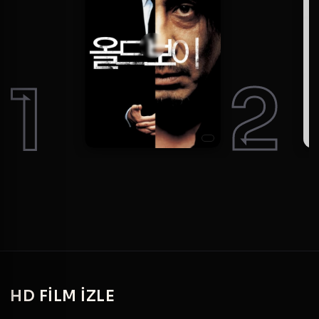
1
2
HD
FILM IZLE