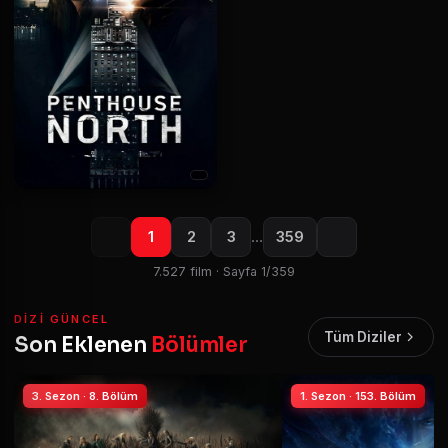
1
2
3
…
359
7.527 film · Sayfa 1/359
DIZI GÜNCEL
Tüm Diziler
Son Eklenen
Bölümler
3. Sezon · 8. Bölüm
1. Sezon · 153. Bölüm