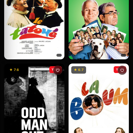
★ 7.6
YENİ
★ 6.7
YENİ