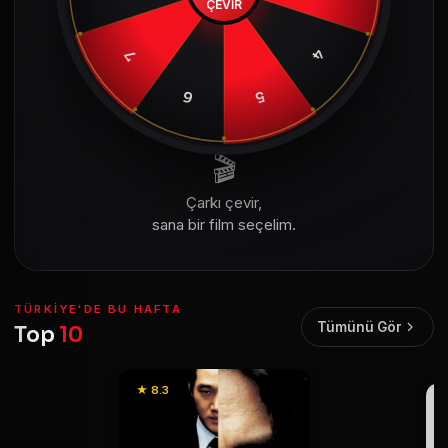
ÇEVİR
4
7
6
5
🎬
Çarkı çevir,
sana bir film seçelim.
TÜRKIYE'DE BU HAFTA
Tümünü Gör
Top
10
★ 8.3