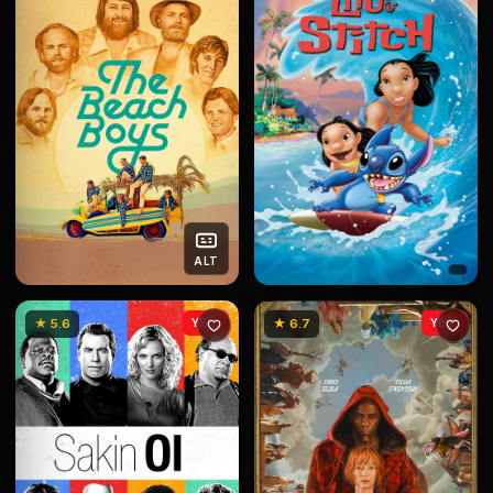
ALT
★ 5.6
YENİ
★ 6.7
YENİ