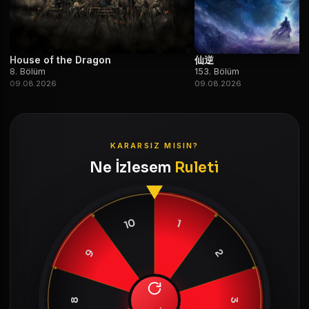
House of the Dragon
仙逆
8. Bölüm
153. Bölüm
09.08.2026
09.08.2026
KARARSIZ MISIN?
Ne İzlesem
Ruleti
10
1
9
2
8
3