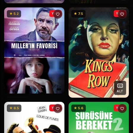
★ 5.2
YENİ
★ 7.5
YENİ
ALT
★ 6.5
YENİ
★ 5.6
YENİ