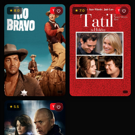
★ 8.0
YENİ
★ 7.0
YENİ
★ 5.5
YENİ