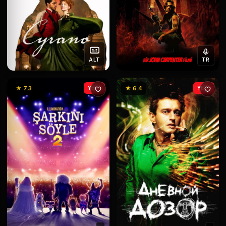
ALT
TR
★ 7.3
YENİ
★ 6.4
YENİ