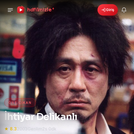
hdfilmizle
+
Giriş
›
🎁
6 yeni fırsat!
Bonusları gör
HD Film izle — HD Film İzle, 4K
ÖNE ÇIKAN
İhtiyar Delikanlı
★ 8.3
2003
Gerilim
2s 0dk