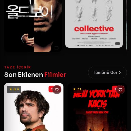
TAZE IÇERIK
Tümünü Gör
Son Eklenen
Filmler
★ 6.4
YENİ
★ 7.1
YENİ