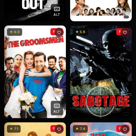
ALT
★ 6.0
YENİ
★ 5.8
YENİ
ALT
★ 7.1
YENİ
★ 7.4
YENİ