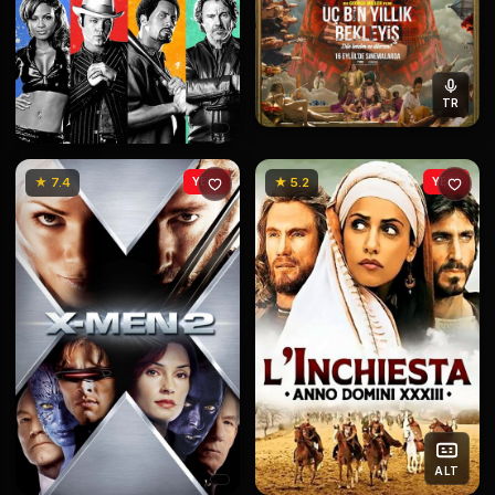
TR
★ 7.4
YENİ
★ 5.2
YENİ
ALT