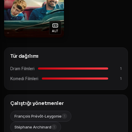
ALT
Tür dağılımı
Dram Filmleri
1
Komedi Filmleri
1
Çalıştığı yönetmenler
François Prévôt-Leygonie
1
Stéphane Archinard
1