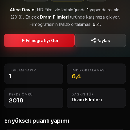
Alice David
, HD Film izle kataloğunda
1
yapımda rol aldı
(2018). En çok
Dram Filmleri
türünde karşımıza çıkıyor.
Filmografisinin IMDb ortalaması
6,4
.
Filmografiyi Gör
Paylaş
TOPLAM YAPIM
IMDB ORTALAMASI
1
6,4
PERDE ÖMRÜ
BASKIN TÜR
2018
Dram Filmleri
En yüksek puanlı yapımı