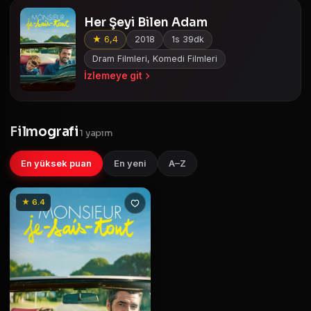
Her Şeyi Bilen Adam
★ 6,4
2018
1s 39dk
Dram Filmleri, Komedi Filmleri
İzlemeye git
Filmografi
1 yapım
En yüksek puan
En yeni
A–Z
★ 6.4