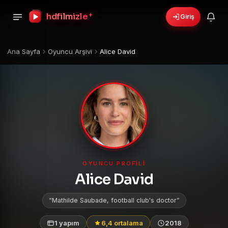
+
hdfilmizle
Giriş
Ana Sayfa
Oyuncu Arşivi
Alice David
OYUNCU PROFILI
Alice David
Mathilde Saubade, football club's doctor
1 yapım
6,4 ortalama
2018