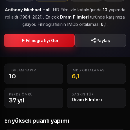
Anthony Michael Hall
, HD Film izle kataloğunda
10
yapımda
rol aldı (1984–2021). En çok
Dram Filmleri
türünde karşımıza
çıkıyor. Filmografisinin IMDb ortalaması
6,1
.
Filmografiyi Gör
Paylaş
TOPLAM YAPIM
IMDB ORTALAMASI
10
6,1
PERDE ÖMRÜ
BASKIN TÜR
37 yıl
Dram Filmleri
En yüksek puanlı yapımı