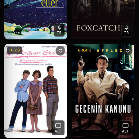
TR
TR
★ 7.0
★ 6.4
ALT
ALT