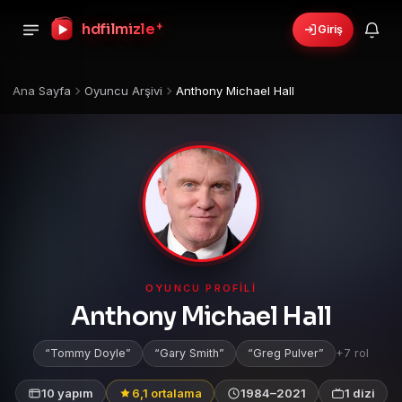
+
hdfilmizle
Giriş
Ana Sayfa
Oyuncu Arşivi
Anthony Michael Hall
OYUNCU PROFILI
Anthony Michael Hall
Tommy Doyle
Gary Smith
Greg Pulver
+7 rol
10 yapım
6,1 ortalama
1984–2021
1 dizi