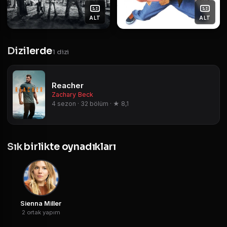
ALT
ALT
Dizilerde
1 dizi
Reacher
Zachary Beck
4 sezon · 32 bölüm · ★ 8,1
Sık birlikte oynadıkları
Sienna Miller
2 ortak yapım