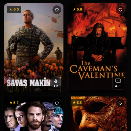
★ 6.0
★ 5.8
TR
ALT
★ 5.7
★ 5.5