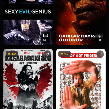
ALT
TR
★ 4.9
★ 4.7