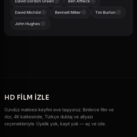
David Gordon Green
Ben Affleck
1
1
David Michôd
Bennett Miller
Tim Burton
1
1
1
John Hughes
1
HD
FILM IZLE
Gündüz matinesi keyfini eve taşıyoruz. Binlerce film ve
dizi, 4K kalitesinde, Türkçe dublaj ve altyazı
seçenekleriyle. Üyelik yok, kayıt yok — aç ve izle.