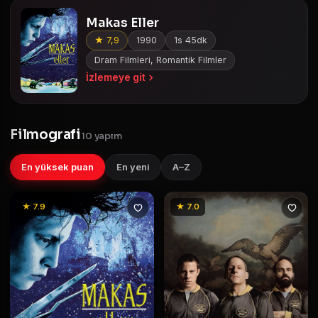
Makas Eller
★ 7,9
1990
1s 45dk
Dram Filmleri, Romantik Filmler
İzlemeye git
Filmografi
10 yapım
En yüksek puan
En yeni
A–Z
★ 7.9
★ 7.0