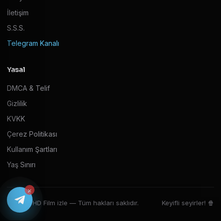
İletişim
S.S.S.
Telegram Kanalı
Yasal
DMCA & Telif
Gizlilik
KVKK
Çerez Politikası
Kullanım Şartları
Yaş Sınırı
×
© 2026 HD Film izle — Tüm hakları saklıdır.
Keyifli seyirler! 🍿