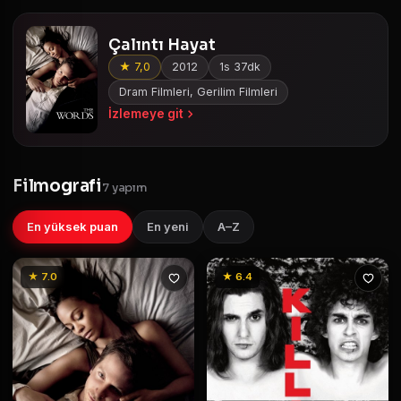
Çalıntı Hayat
★ 7,0
2012
1s 37dk
Dram Filmleri, Gerilim Filmleri
İzlemeye git
Filmografi
7 yapım
En yüksek puan
En yeni
A–Z
★ 7.0
★ 6.4