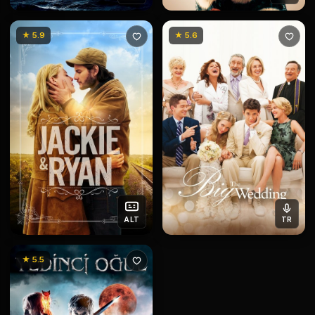
★ 5.9
★ 5.6
ALT
TR
★ 5.5