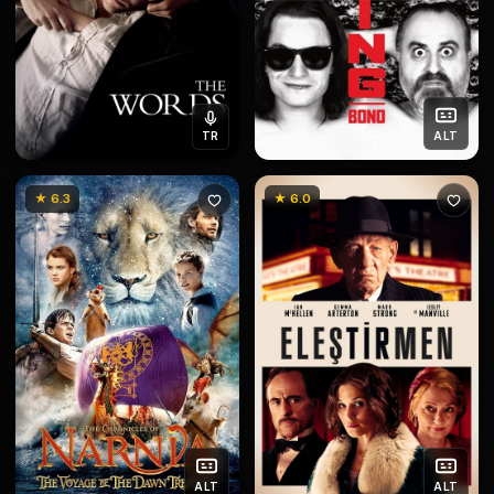
TR
ALT
★ 6.3
★ 6.0
ALT
ALT