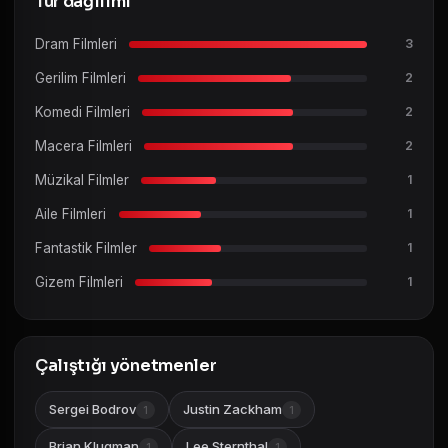
Tür dağılımı
Dram Filmleri
3
Gerilim Filmleri
2
Komedi Filmleri
2
Macera Filmleri
2
Müzikal Filmler
1
Aile Filmleri
1
Fantastik Filmler
1
Gizem Filmleri
1
Çalıştığı yönetmenler
Sergei Bodrov
Justin Zackham
1
1
Brian Klugman
Lee Sternthal
1
1