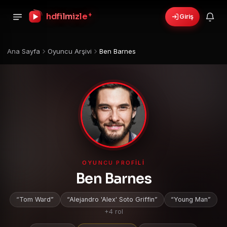
+
hdfilmizle
Giriş
›
🎁
6 yeni fırsat!
Bonusları gör
Ana Sayfa
Oyuncu Arşivi
Ben Barnes
OYUNCU PROFILI
Ben Barnes
Tom Ward
Alejandro 'Alex' Soto Griffin
Young Man
+4 rol