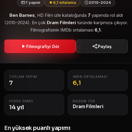
7 yapım
6,1 ortalama
2010–2024
Ben Barnes
, HD Film izle kataloğunda
7
yapımda rol aldı
(2010–2024). En çok
Dram Filmleri
türünde karşımıza çıkıyor.
Filmografisinin IMDb ortalaması
6,1
.
Filmografiyi Gör
Paylaş
TOPLAM YAPIM
IMDB ORTALAMASI
7
6,1
PERDE ÖMRÜ
BASKIN TÜR
14 yıl
Dram Filmleri
En yüksek puanlı yapımı