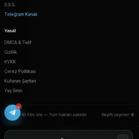
S.S.S.
Telegram Kanalı
Yasal
DMCA & Telif
Gizlilik
KVKK
Çerez Politikası
Kullanım Şartları
Yaş Sınırı
×
© 2026 HD Film izle — Tüm hakları saklıdır.
Keyifli seyirler! 🍿
Ana Sayfa
Filmler
Diziler
Ara
Oyuncu