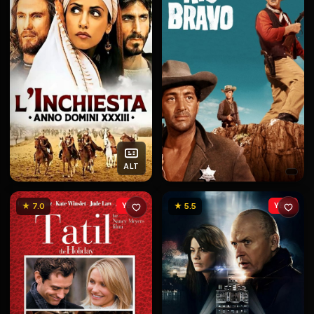
ALT
★ 7.0
YENİ
★ 5.5
YENİ