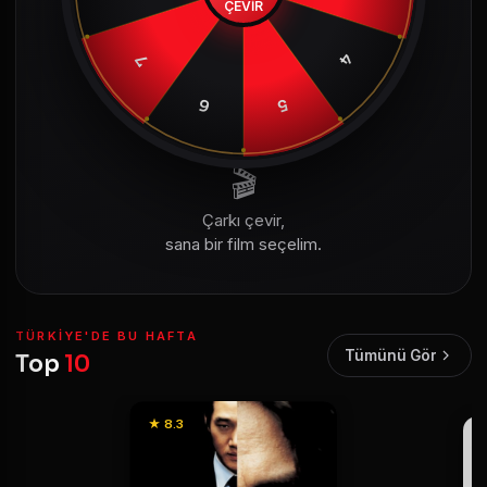
ÇEVİR
4
7
6
5
🎬
Çarkı çevir,
sana bir film seçelim.
TÜRKIYE'DE BU HAFTA
Tümünü Gör
Top
10
★ 8.3