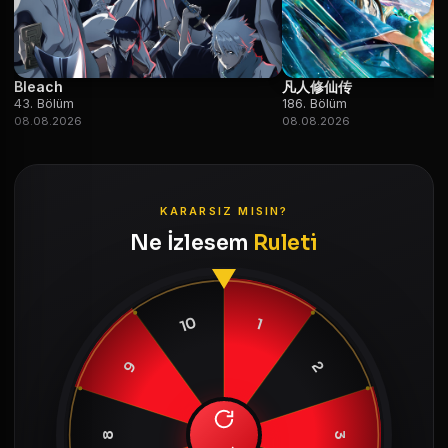
Bleach
凡人修仙传
43. Bölüm
186. Bölüm
08.08.2026
08.08.2026
KARARSIZ MISIN?
Ne İzlesem
Ruleti
10
1
9
2
8
3