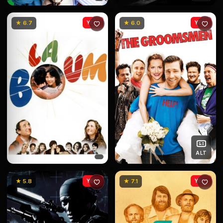
★ 6.7
YENİ
★ 6.0
YENİ
ALT
★ 5.8
YENİ
★ 7.1
YENİ