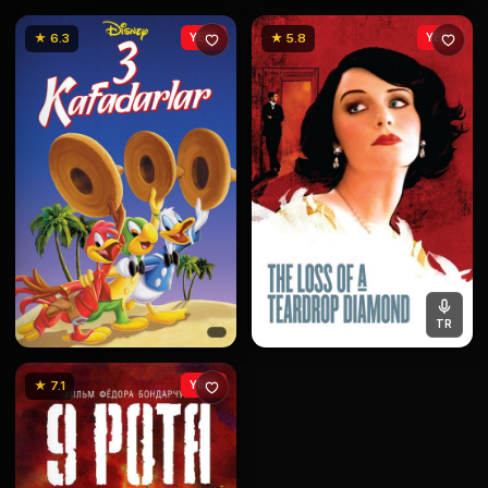
★ 6.3
YENİ
★ 5.8
YENİ
TR
★ 7.1
YENİ