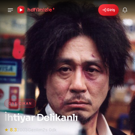
hdfilmizle
+
Giriş
›
🎁
6 yeni fırsat!
Bonusları gör
HD Film izle — HD Film İzle, 4K
ÖNE ÇIKAN
İhtiyar Delikanlı
★ 8.3
2003
Gerilim
2s 0dk