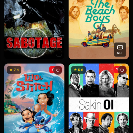
ALT
★ 7.4
YENİ
★ 5.6
YENİ