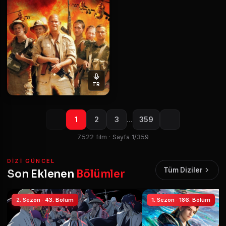
TR
1
2
3
…
359
7.522 film · Sayfa 1/359
DIZI GÜNCEL
Tüm Diziler
Son Eklenen
Bölümler
2. Sezon · 43. Bölüm
1. Sezon · 186. Bölüm