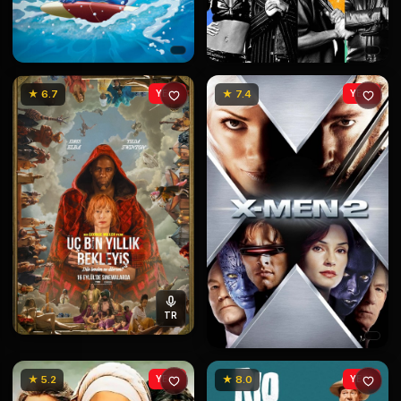
★ 6.7
YENİ
★ 7.4
YENİ
TR
★ 5.2
YENİ
★ 8.0
YENİ