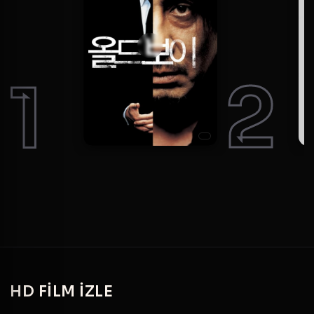
1
2
HD
FILM IZLE