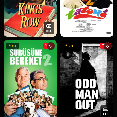
ALT
★ 5.6
YENİ
★ 7.6
YENİ
ALT