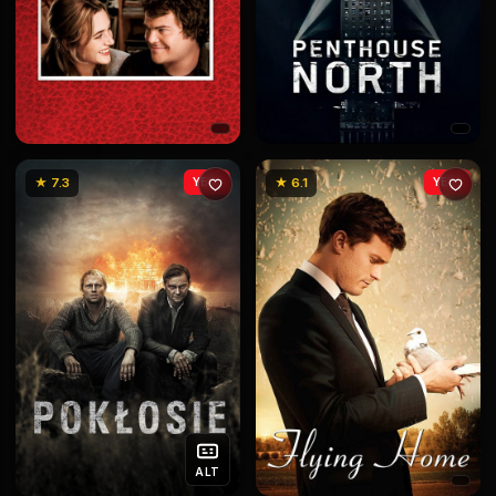
★ 7.3
YENİ
★ 6.1
YENİ
ALT