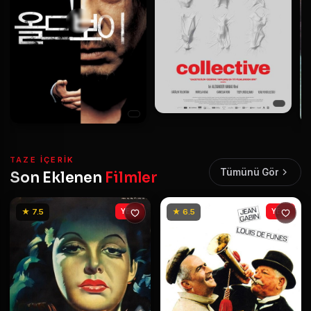
TAZE IÇERIK
Tümünü Gör
Son Eklenen
Filmler
★ 7.5
YENİ
★ 6.5
YENİ