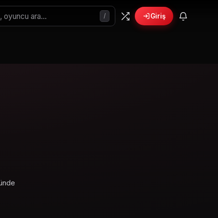
/
Giriş
ünde