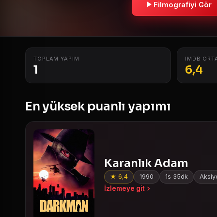
Filmografiyi Gör
TOPLAM YAPIM
IMDB ORT
1
6,4
En yüksek puanlı yapımı
Karanlık Adam
★ 6,4
1990
1s 35dk
Aksiyo
İzlemeye git