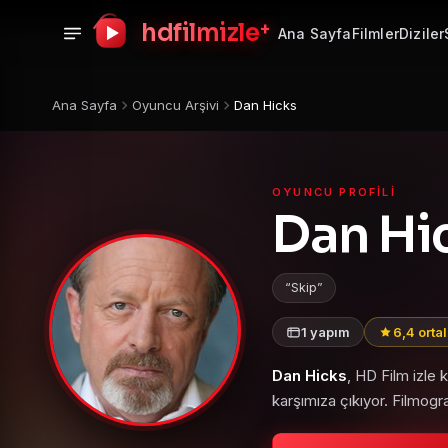
+
hdfilmizle
Ana Sayfa
Filmler
Diziler
Ana Sayfa
Oyuncu Arşivi
Dan Hicks
OYUNCU PROFILI
Dan Hi
Skip
1 yapım
6,4 orta
Dan Hicks
, HD Film izle
karşımıza çıkıyor. Filmogr