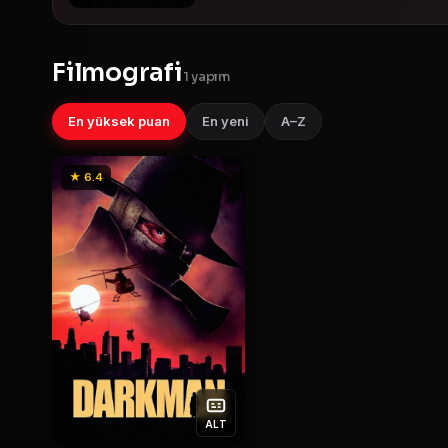
Filmografi
1 yapım
En yüksek puan
En yeni
A–Z
★ 6.4
ALT