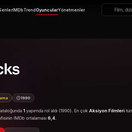
Seriler
IMDb
Trend
Oyuncular
Yönetmenler
cks
lama
1990
 kataloğunda
1
yapımda rol aldı (1990). En çok
Aksiyon Filmleri
tür
afisinin IMDb ortalaması
6,4
.