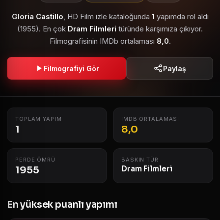
Gloria Castillo
, HD Film izle kataloğunda
1
yapımda rol aldı
(1955). En çok
Dram Filmleri
türünde karşımıza çıkıyor.
Filmografisinin IMDb ortalaması
8,0
.
Filmografiyi Gör
Paylaş
TOPLAM YAPIM
IMDB ORTALAMASI
1
8,0
PERDE ÖMRÜ
BASKIN TÜR
1955
Dram Filmleri
En yüksek puanlı yapımı