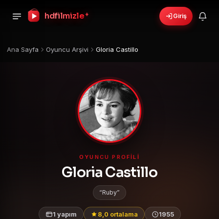
hdfilmizle
+
Giriş
Ana Sayfa
Oyuncu Arşivi
Gloria Castillo
OYUNCU PROFILI
Gloria Castillo
Ruby
1 yapım
8,0 ortalama
1955