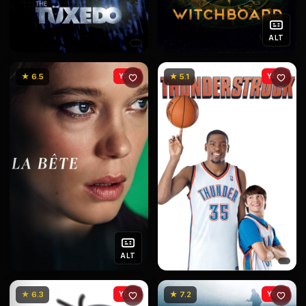
ALT
★ 6.5
YENİ
★ 5.1
YENİ
ALT
★ 6.3
YENİ
★ 7.2
YENİ