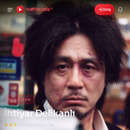
hdfilmizle
+
Giriş
›
🎁
6 yeni fırsat!
Bonusları gör
HD Film izle — HD Film İzle, 4K
ÖNE ÇIKAN
İhtiyar Delikanlı
★ 8.3
2003
Gerilim
2s 0dk