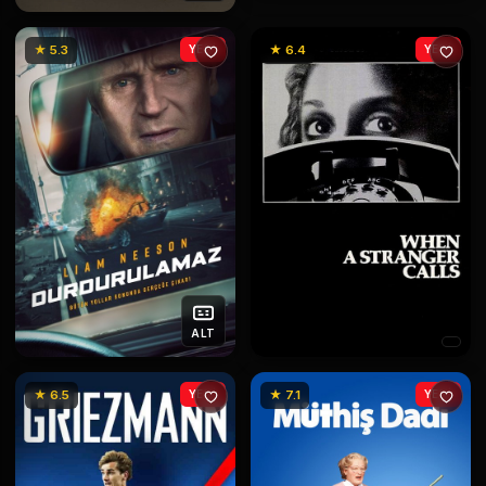
★ 5.3
YENİ
★ 6.4
YENİ
ALT
★ 6.5
YENİ
★ 7.1
YENİ