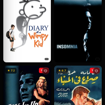
★ 7.2
YENİ
★ 6.7
YENİ