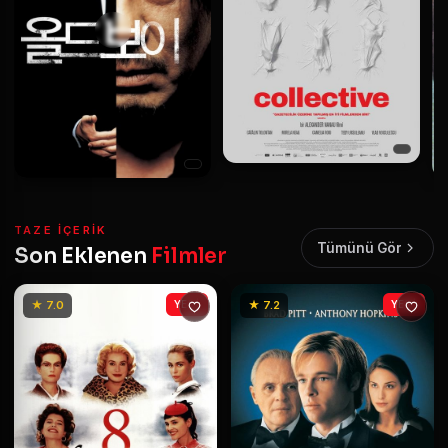
TAZE IÇERIK
Tümünü Gör
Son Eklenen
Filmler
★ 7.0
YENİ
★ 7.2
YENİ