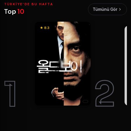
TÜRKIYE'DE BU HAFTA
Tümünü Gör
Top
10
★ 8.3
1
2