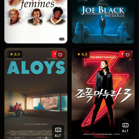
★ 6.3
YENİ
★ 6.3
YENİ
ALT
ALT