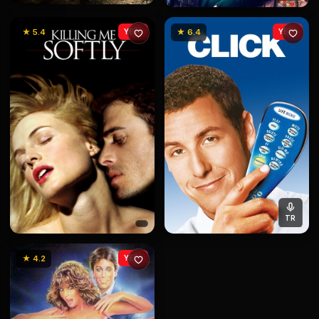
★ 5.4
YENİ
★ 6.4
YENİ
TR
★ 4.2
YENİ