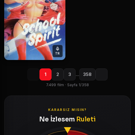
TR
1
2
3
…
358
7.499 film · Sayfa 1/358
KARARSIZ MISIN?
Ne İzlesem
Ruleti