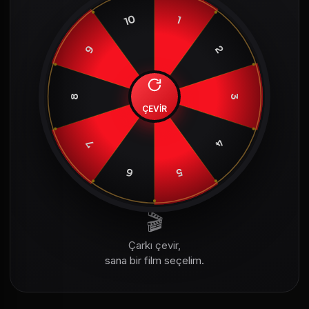
10
1
9
2
8
3
ÇEVİR
4
7
6
5
🎬
Çarkı çevir,
sana bir film seçelim.