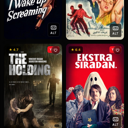
ALT
ALT
★ 4.7
YENİ
★ 6.4
YENİ
ALT