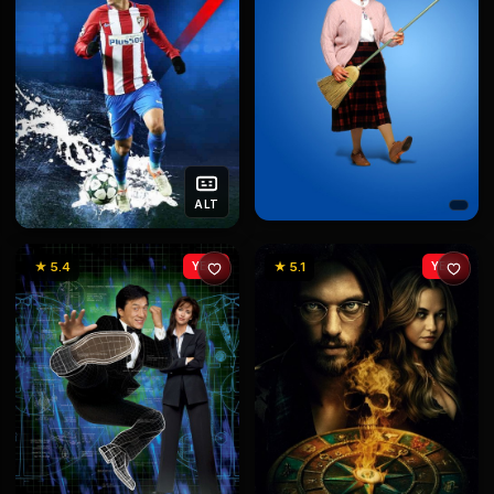
ALT
★ 5.4
YENİ
★ 5.1
YENİ