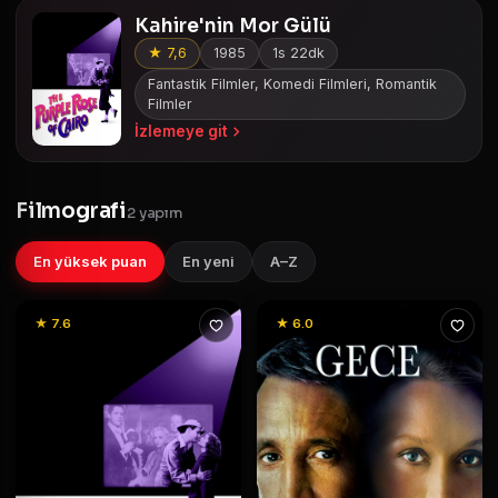
Kahire'nin Mor Gülü
★ 7,6
1985
1s 22dk
Fantastik Filmler, Komedi Filmleri, Romantik
Filmler
İzlemeye git
Filmografi
2 yapım
En yüksek puan
En yeni
A–Z
★ 7.6
★ 6.0