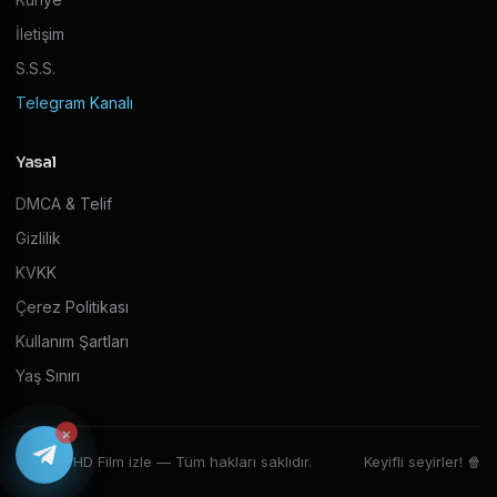
İletişim
S.S.S.
Telegram Kanalı
Yasal
DMCA & Telif
Gizlilik
KVKK
Çerez Politikası
Kullanım Şartları
Yaş Sınırı
×
© 2026 HD Film izle — Tüm hakları saklıdır.
Keyifli seyirler! 🍿