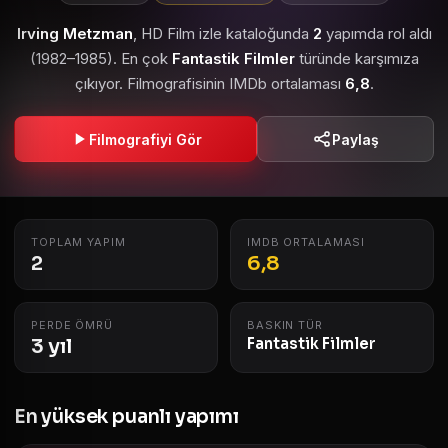
Irving Metzman
, HD Film izle kataloğunda
2
yapımda rol aldı
(1982–1985). En çok
Fantastik Filmler
türünde karşımıza
çıkıyor. Filmografisinin IMDb ortalaması
6,8
.
Filmografiyi Gör
Paylaş
TOPLAM YAPIM
IMDB ORTALAMASI
2
6,8
PERDE ÖMRÜ
BASKIN TÜR
3 yıl
Fantastik Filmler
En yüksek puanlı yapımı