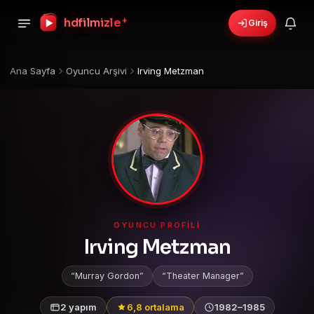
+
hdfilmizle
Giriş
Ana Sayfa
Oyuncu Arşivi
Irving Metzman
OYUNCU PROFILI
Irving Metzman
Murray Gordon
Theater Manager
2 yapım
6,8 ortalama
1982–1985