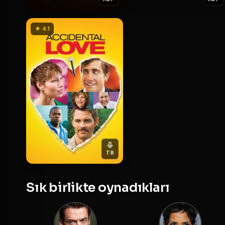
★ 4.1
TR
Sık birlikte oynadıkları