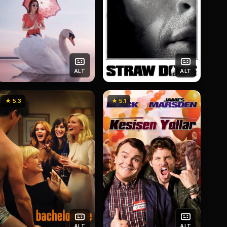
ALT
ALT
★ 5.3
★ 5.1
ALT
ALT