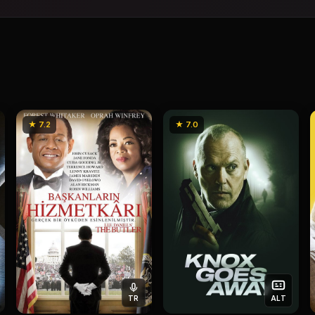
★ 7.2
★ 7.0
TR
ALT