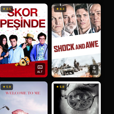
★ 6.5
★ 6.3
ALT
TR
★ 5.9
★ 5.8