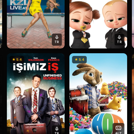
TR
TR
★ 5.4
★ 5.4
TR
ALT