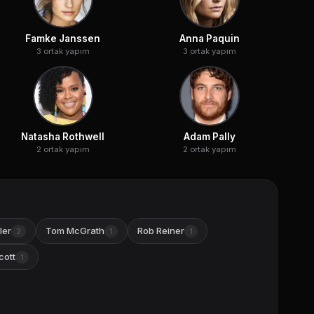
Famke Janssen
Anna Paquin
3 ortak yapım
3 ortak yapım
Natasha Rothwell
Adam Pally
2 ortak yapım
2 ortak yapım
ler
Tom McGrath
Rob Reiner
2
1
1
cott
1