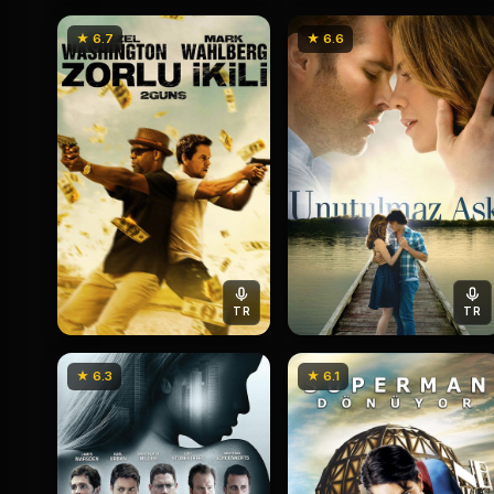
★ 6.7
★ 6.6
TR
TR
★ 6.3
★ 6.1