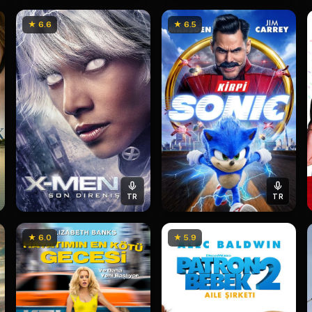
★ 6.6
★ 6.5
TR
TR
★ 6.0
★ 5.9