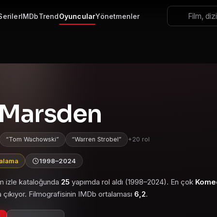
Seriler
IMDb
Trend
Oyuncular
Yönetmenler
 Marsden
Tom Wachowski
Warren Strobel
+20 rol
talama
1998–2024
lm izle kataloğunda
25
yapımda rol aldı (1998–2024). En çok
Kome
 çıkıyor. Filmografisinin IMDb ortalaması
6,2
.