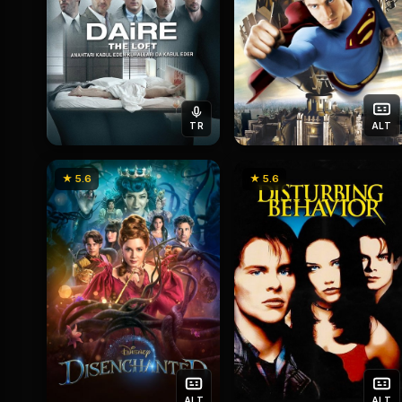
TR
ALT
★ 5.6
★ 5.6
ALT
ALT