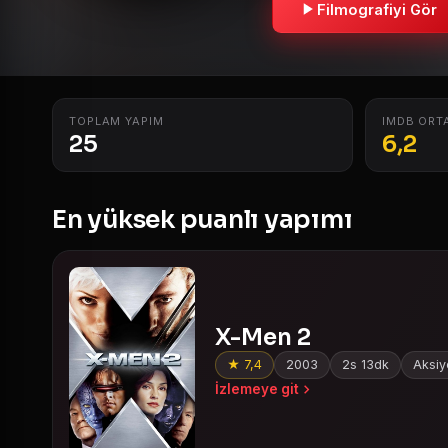
Filmografiyi Gör
TOPLAM YAPIM
IMDB ORT
25
6,2
En yüksek puanlı yapımı
X-Men 2
★ 7,4
2003
2s 13dk
Aksiyo
İzlemeye git