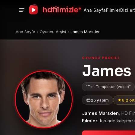
+
hdfilmizle
Ana Sayfa
Filmler
Diziler
Ana Sayfa
Oyuncu Arşivi
James Marsden
OYUNCU PROFILI
James
Tim Templeton (voice)
25 yapım
6,2 or
James Marsden
, HD Fi
Filmleri
türünde karşımıza