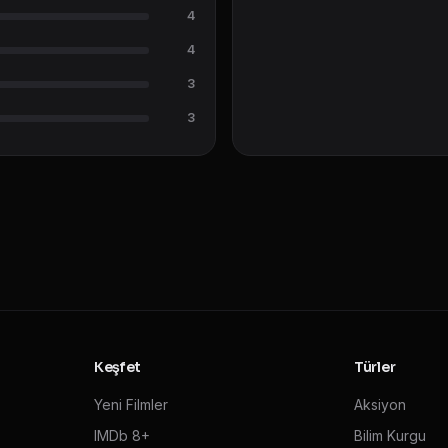
4
4
3
3
Keşfet
Türler
Yeni Filmler
Aksiyon
IMDb 8+
Bilim Kurgu