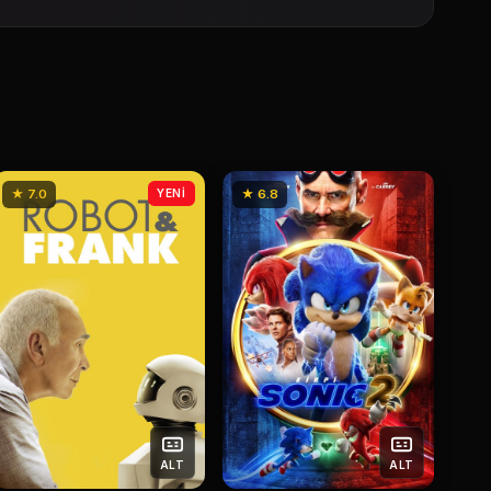
★ 7.0
YENİ
★ 6.8
ALT
ALT