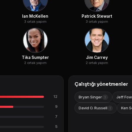
Ian McKellen
Patrick Stewart
3 ortak yapım
3 ortak yapım
Tika Sumpter
Jim Carrey
2 ortak yapım
2 ortak yapım
Çalıştığı yönetmenler
12
Bryan Singer
Jeff Fow
3
9
David O. Russell
Ken S
1
7
5