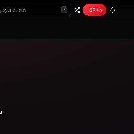
/
Giriş
🎁
›
6 yeni fırsat!
Bonusları gör
di