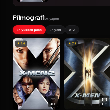
Filmografi
25 yapım
En yüksek puan
En yeni
A–Z
★ 7.4
★ 7.3
ALT
ALT