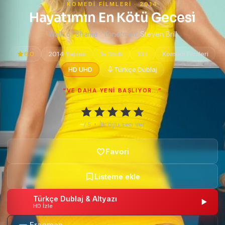
KOMEDI FILMLERI · 2014
Hayatımın En Kötü Gecesi
Walk of Shame · Yönetmen:
Steven Brill
6.0
2014 Yapımı
1s 35dk
13+
Komedi Filmleri
HD UHD
Türkçe Dublaj
“VE DAHA YENI BAŞLIYOR...”
–
·
İlk oyu sen ver
/ 5
Türkçe Dublaj & Altyazı
HD İzle
Fragman