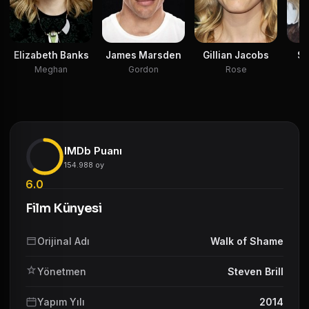
Gillian Jacobs
Elizabeth Banks
James Marsden
Sa
Rose
Meghan
Gordon
IMDb Puanı
154.988 oy
6.0
Film Künyesi
Orijinal Adı
Walk of Shame
Yönetmen
Steven Brill
Yapım Yılı
2014