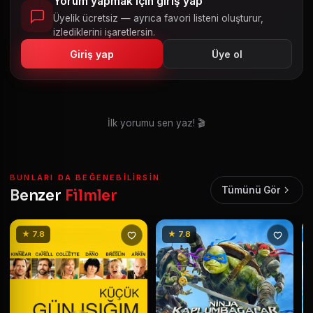
Yorum yapmak için giriş yap
Üyelik ücretsiz — ayrıca favori listeni oluşturur,
izlediklerini işaretlersin.
Giriş yap
Üye ol
İlk yorumu sen yaz! 🎬
BUNLARI DA BEĞENEBILIRSIN
Tümünü Gör
Benzer
Filmler
★ 7.8
★ 7.8