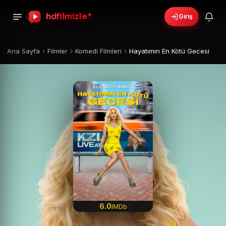
hdfilmizle
+
Giriş
Ana Sayfa
Filmler
Komedi Filmleri
Hayatımın En Kötü Gecesi
6.0
IMDb