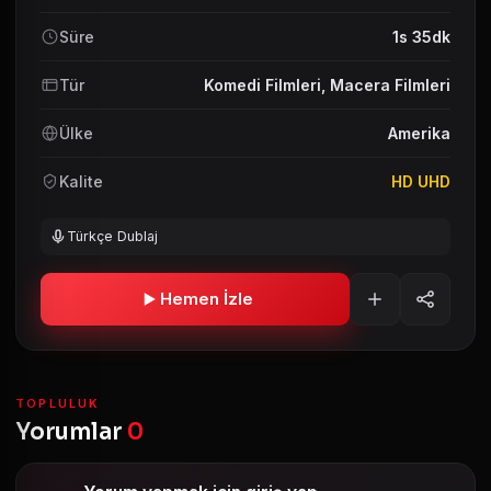
Süre
1s 35dk
Tür
Komedi Filmleri
,
Macera Filmleri
Ülke
Amerika
Kalite
HD UHD
Türkçe Dublaj
Hemen İzle
TOPLULUK
Yorumlar
0