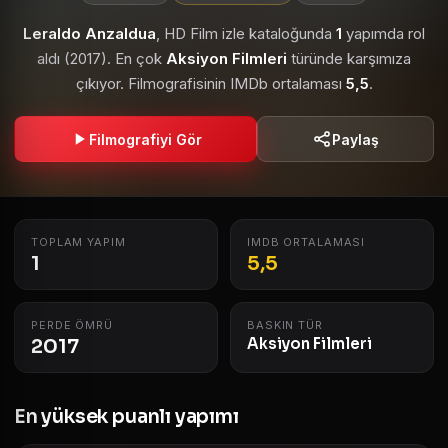
Leraldo Anzaldua
, HD Film izle kataloğunda
1
yapımda rol
aldı (2017). En çok
Aksiyon Filmleri
türünde karşımıza
çıkıyor. Filmografisinin IMDb ortalaması
5,5
.
Filmografiyi Gör
Paylaş
TOPLAM YAPIM
IMDB ORTALAMASI
1
5,5
PERDE ÖMRÜ
BASKIN TÜR
2017
Aksiyon Filmleri
En yüksek puanlı yapımı