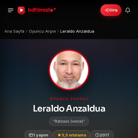
hdfilmizle
+
Giriş
Ana Sayfa
Oyuncu Arşivi
Leraldo Anzaldua
OYUNCU PROFILI
Leraldo Anzaldua
Ratzass (voice)
1 yapım
5,5 ortalama
2017