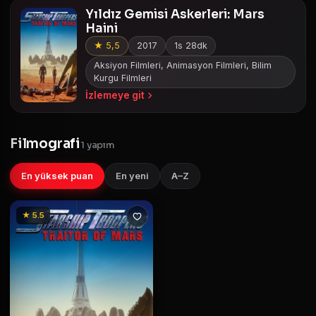
Yıldız Gemisi Askerleri: Mars
Haini
★ 5,5
2017
1s 28dk
Aksiyon Filmleri, Animasyon Filmleri, Bilim
Kurgu Filmleri
İzlemeye git
Filmografi
1 yapım
En yüksek puan
En yeni
A–Z
★ 5.5