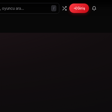
/
Giriş