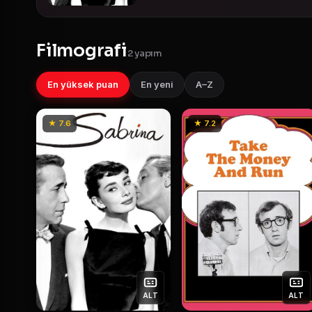
Filmografi
2 yapım
En yüksek puan
En yeni
A–Z
★ 7.6
★ 7.2
ALT
ALT