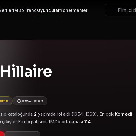
Seriler
IMDb
Trend
Oyuncular
Yönetmenler
Hillaire
alama
1954–1969
 izle kataloğunda
2
yapımda rol aldı (1954–1969). En çok
Komedi
 çıkıyor. Filmografisinin IMDb ortalaması
7,4
.