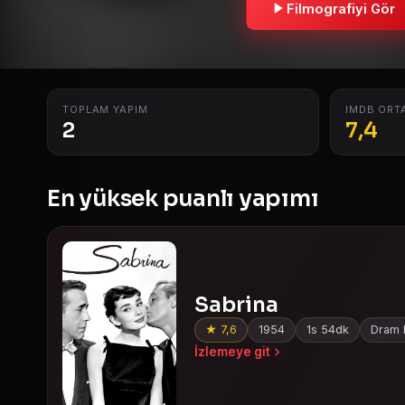
Filmografiyi Gör
TOPLAM YAPIM
IMDB ORT
2
7,4
En yüksek puanlı yapımı
Sabrina
★ 7,6
1954
1s 54dk
Dram F
İzlemeye git