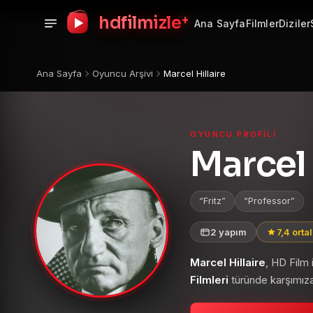
+
hdfilmizle
Ana Sayfa
Filmler
Diziler
Ana Sayfa
Oyuncu Arşivi
Marcel Hillaire
OYUNCU PROFILI
Marcel 
Fritz
Professor
2 yapım
7,4 ort
Marcel Hillaire
, HD Film
Filmleri
türünde karşımıza