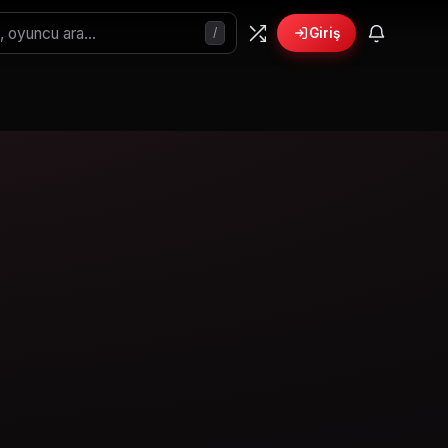
/
Giriş