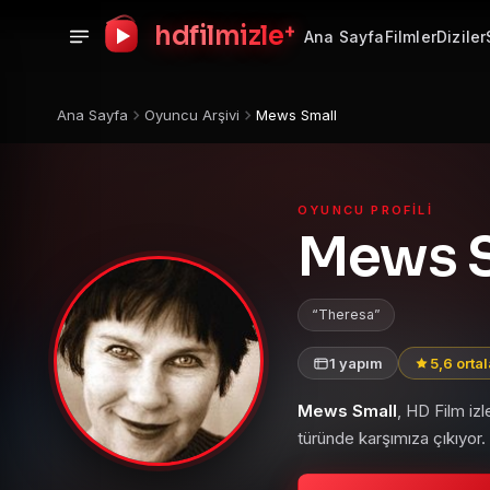
+
hdfilmizle
Ana Sayfa
Filmler
Diziler
Ana Sayfa
Oyuncu Arşivi
Mews Small
OYUNCU PROFILI
Mews S
Theresa
1 yapım
5,6 orta
Mews Small
, HD Film iz
türünde karşımıza çıkıyor