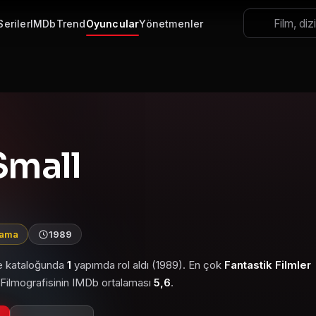
Seriler
IMDb
Trend
Oyuncular
Yönetmenler
mall
lama
1989
le kataloğunda
1
yapımda rol aldı (1989). En çok
Fantastik Filmler
. Filmografisinin IMDb ortalaması
5,6
.