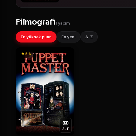
Filmografi
1 yapım
En yüksek puan
En yeni
A–Z
★ 5.6
ALT