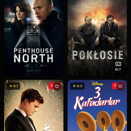
ALT
★ 6.1
YENİ
★ 6.3
YENİ