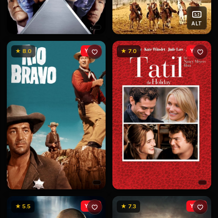
ALT
★ 8.0
YENİ
★ 7.0
YENİ
★ 5.5
YENİ
★ 7.3
YENİ