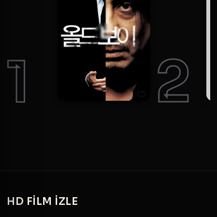
1
2
HD
FILM IZLE