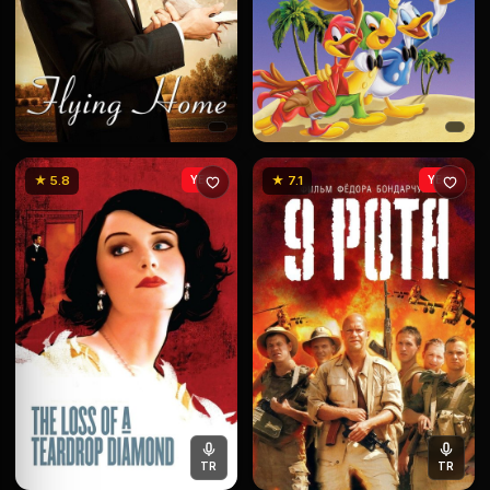
★ 5.8
YENİ
★ 7.1
YENİ
TR
TR