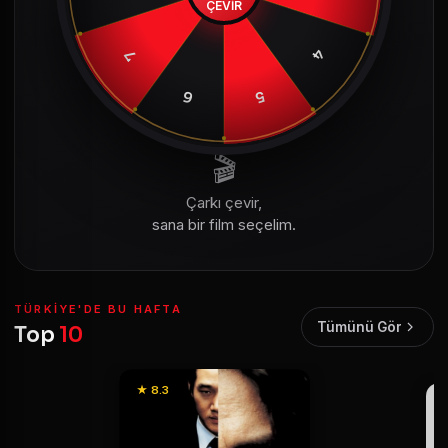
ÇEVİR
4
7
6
5
🎬
Çarkı çevir,
sana bir film seçelim.
TÜRKIYE'DE BU HAFTA
Tümünü Gör
Top
10
★ 8.3