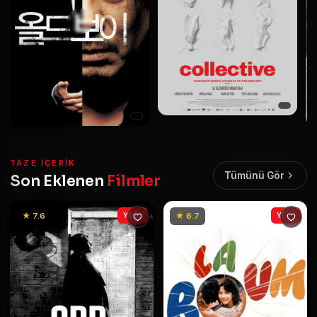
TAZE IÇERIK
Tümünü Gör
Son Eklenen
Filmler
★ 7.6
YENİ
★ 6.7
YENİ