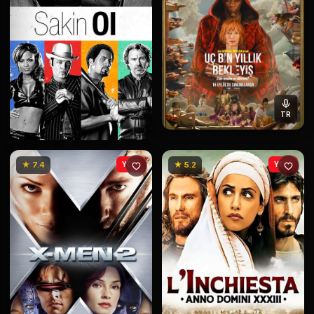
TR
★ 7.4
YENİ
★ 5.2
YENİ