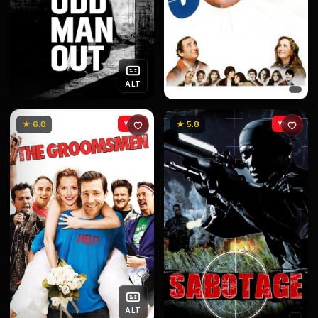
ALT
★ 6.0
YENİ
★ 5.8
YENİ
ALT