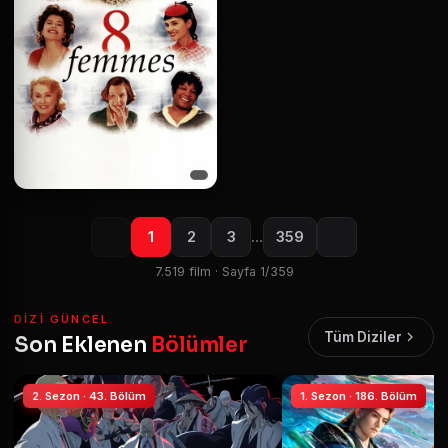
1
2
3
…
359
7.519 film · Sayfa 1/359
DIZI GÜNCEL
Tüm Diziler
Son Eklenen
Bölümler
2. Sezon · 43. Bölüm
1. Sezon · 186. Bölüm