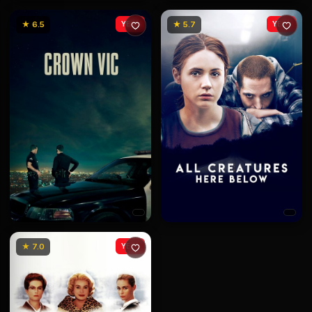
★ 6.5
YENİ
★ 5.7
YENİ
★ 7.0
YENİ