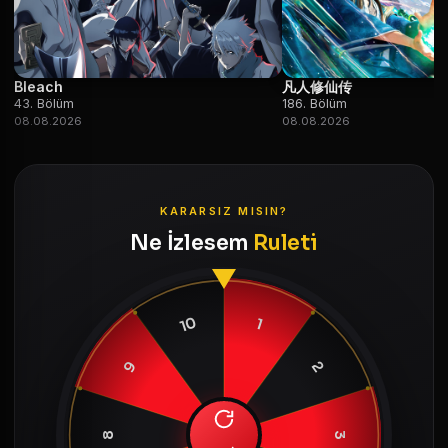
Bleach
凡人修仙传
43. Bölüm
186. Bölüm
08.08.2026
08.08.2026
KARARSIZ MISIN?
Ne İzlesem
Ruleti
10
1
9
2
8
3