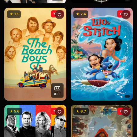
★ 7.1
YENİ
★ 7.4
YENİ
ALT
★ 5.6
YENİ
★ 6.7
YENİ