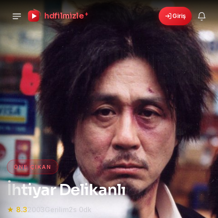
hdfilmizle
+
Giriş
🎁
›
6 yeni fırsat!
Bonusları gör
HD Film izle — HD Film İzle, 4K
ÖNE ÇIKAN
İhtiyar Delikanlı
★ 8.3
2003
Gerilim
2s 0dk