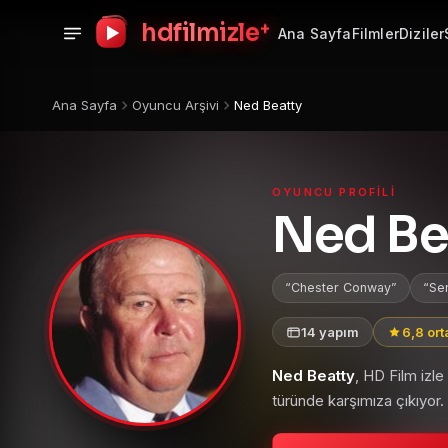
+
hdfilmizle
Ana Sayfa
Filmler
Diziler
Ana Sayfa
Oyuncu Arşivi
Ned Beatty
OYUNCU PROFILI
Ned Be
Chester Conway
Se
14 yapım
6,8 or
Ned Beatty
, HD Film izl
türünde karşımıza çıkıyor