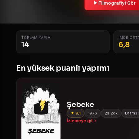
Filmografiyi Gör
TOPLAM YAPIM
IMDB ORT
14
6,8
En yüksek puanlı yapımı
Şebeke
★ 8,1
1976
2s 2dk
Dram Fi
İzlemeye git