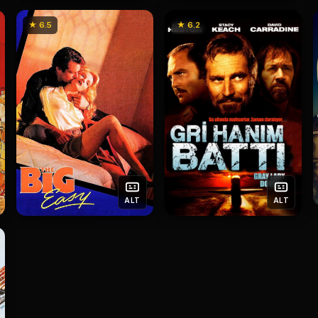
★ 6.5
★ 6.2
ALT
ALT