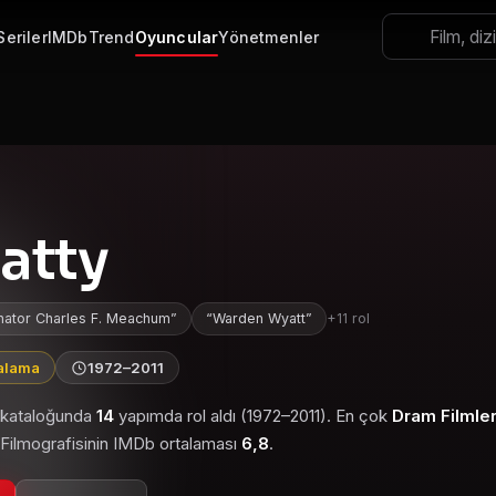
Seriler
IMDb
Trend
Oyuncular
Yönetmenler
atty
nator Charles F. Meachum
Warden Wyatt
+11 rol
talama
1972–2011
e kataloğunda
14
yapımda rol aldı (1972–2011). En çok
Dram Filmler
. Filmografisinin IMDb ortalaması
6,8
.