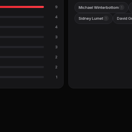
9
Michael Winterbottom
1
4
Sidney Lumet
David G
1
4
3
3
2
2
1