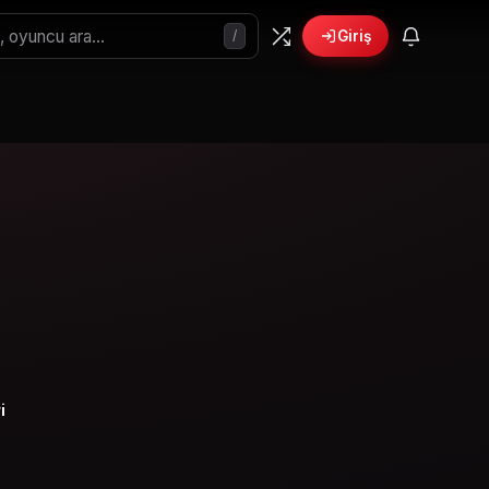
/
Giriş
🎁
›
6 yeni fırsat!
Bonusları gör
i