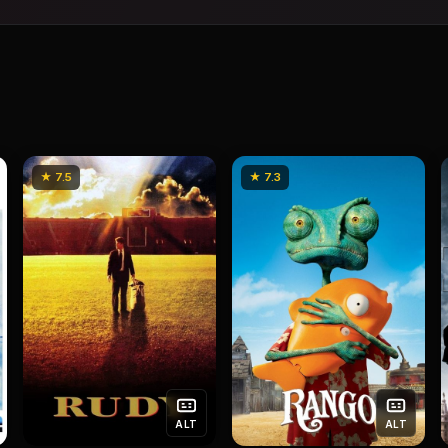
★ 7.5
★ 7.3
ALT
ALT