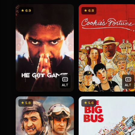
★ 6.9
★ 6.8
ALT
ALT
★ 5.8
★ 5.6