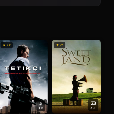
★ 7.2
★ 7.1
TR
ALT