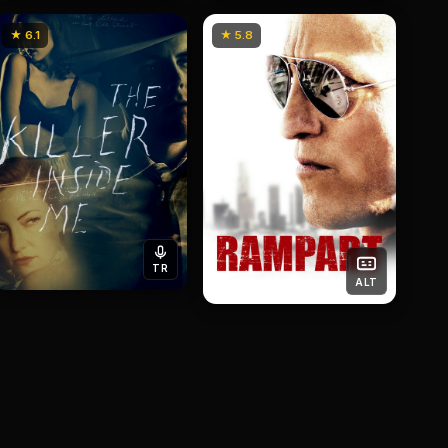
★ 6.1
★ 5.8
TR
ALT