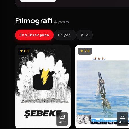
Filmografi
14 yapım
En yüksek puan
En yeni
A–Z
★ 8.1
★ 7.6
ALT
ALT