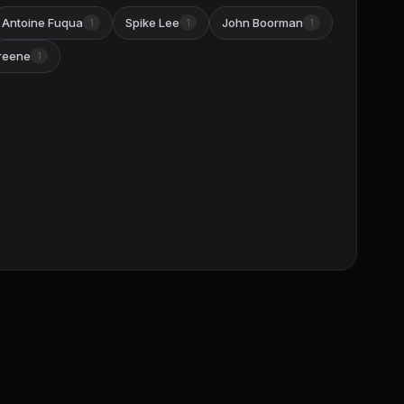
Antoine Fuqua
Spike Lee
John Boorman
1
1
1
reene
1