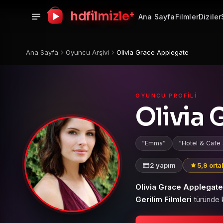
+
hdfilmizle
Ana Sayfa
Filmler
Diziler
Ana Sayfa
Oyuncu Arşivi
Olivia Grace Applegate
OYUNCU PROFILI
Olivia
Emma
Hotel & Cafe 
2 yapım
5,9 ort
Olivia Grace Applegate
Gerilim Filmleri
türünde k