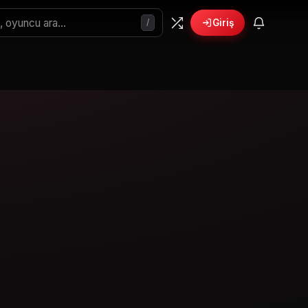
/
Giriş