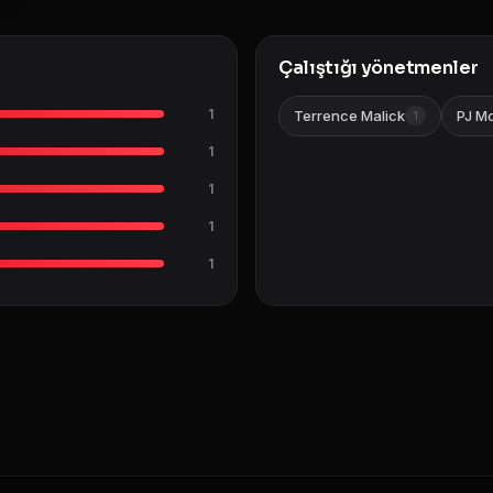
Çalıştığı yönetmenler
1
Terrence Malick
PJ M
1
1
1
1
1