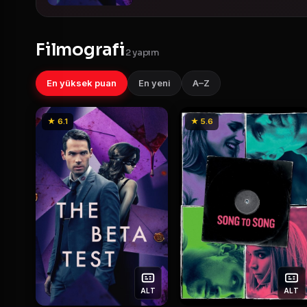
Filmografi
2 yapım
En yüksek puan
En yeni
A–Z
★ 6.1
★ 5.6
ALT
ALT