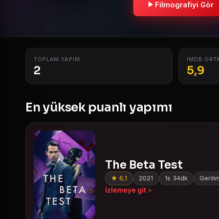
Filmografiyi Gör
TOPLAM YAPIM
IMDB ORT
2
5,9
En yüksek puanlı yapımı
The Beta Test
★ 6,1
2021
1s 34dk
Gerili
İzlemeye git