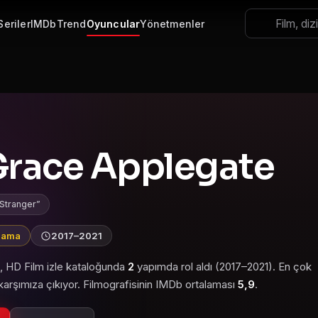
Seriler
IMDb
Trend
Oyuncular
Yönetmenler
 Grace Applegate
Stranger
alama
2017–2021
, HD Film izle kataloğunda
2
yapımda rol aldı (2017–2021). En çok
arşımıza çıkıyor. Filmografisinin IMDb ortalaması
5,9
.