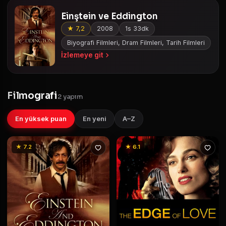
Einştein ve Eddington
★ 7,2
2008
1s 33dk
Biyografi Filmleri, Dram Filmleri, Tarih Filmleri
İzlemeye git
Filmografi
2 yapım
En yüksek puan
En yeni
A–Z
★ 7.2
★ 6.1