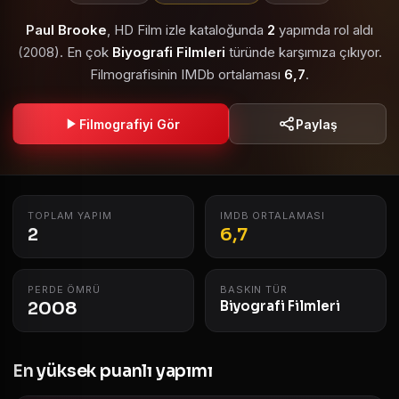
Paul Brooke
, HD Film izle kataloğunda
2
yapımda rol aldı
(2008). En çok
Biyografi Filmleri
türünde karşımıza çıkıyor.
Filmografisinin IMDb ortalaması
6,7
.
Filmografiyi Gör
Paylaş
TOPLAM YAPIM
IMDB ORTALAMASI
2
6,7
PERDE ÖMRÜ
BASKIN TÜR
2008
Biyografi Filmleri
En yüksek puanlı yapımı