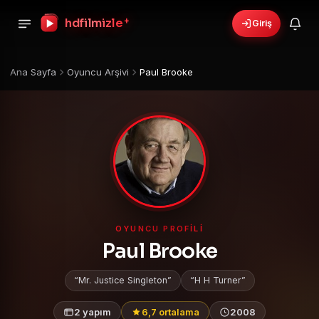
+
hdfilmizle
Giriş
Ana Sayfa
Oyuncu Arşivi
Paul Brooke
OYUNCU PROFILI
Paul Brooke
Mr. Justice Singleton
H H Turner
2 yapım
6,7 ortalama
2008