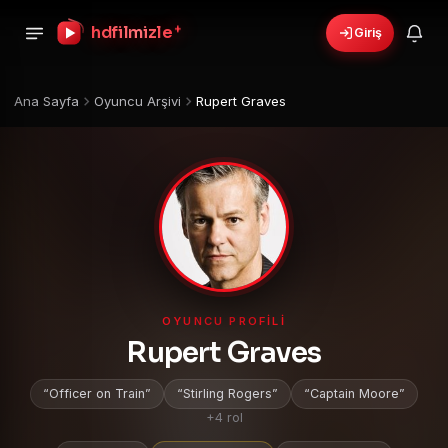
+
hdfilmizle
Giriş
🎁
›
6 yeni fırsat!
Bonusları gör
Ana Sayfa
Oyuncu Arşivi
Rupert Graves
OYUNCU PROFILI
Rupert Graves
Officer on Train
Stirling Rogers
Captain Moore
+4 rol