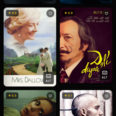
★ 6.5
★ 5.9
ALT
ALT
★ 5.3
★ 5.1