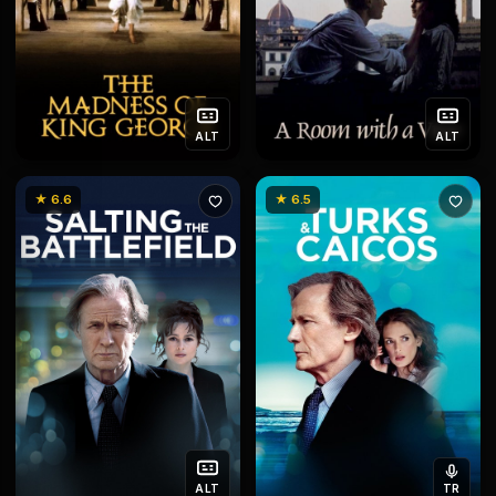
ALT
ALT
★ 6.6
★ 6.5
ALT
TR