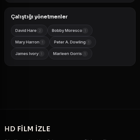
Çalıştığı yönetmenler
David Hare
Bobby Moresco
2
1
Mary Harron
Peter A. Dowling
1
1
James Ivory
Marleen Gorris
1
1
HD
FILM IZLE