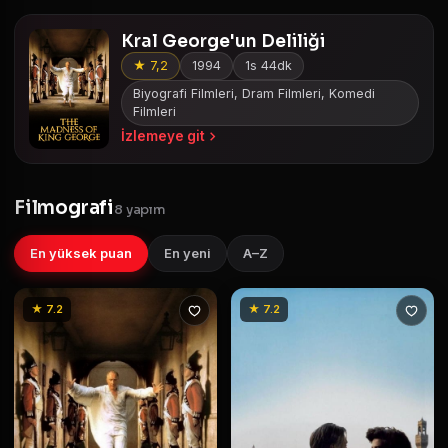
Kral George'un Deliliği
★ 7,2
1994
1s 44dk
Biyografi Filmleri, Dram Filmleri, Komedi
Filmleri
İzlemeye git
Filmografi
8 yapım
En yüksek puan
En yeni
A–Z
★ 7.2
★ 7.2