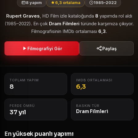
8 yapım
6,3 ortalama
1985–2022
Rupert Graves
, HD Film izle kataloğunda
8
yapımda rol aldı
(1985–2022). En çok
Dram Filmleri
türünde karşımıza çıkıyor.
Filmografisinin IMDb ortalaması
6,3
.
Filmografiyi Gör
Paylaş
TOPLAM YAPIM
IMDB ORTALAMASI
8
6,3
PERDE ÖMRÜ
BASKIN TÜR
37 yıl
Dram Filmleri
En yüksek puanlı yapımı