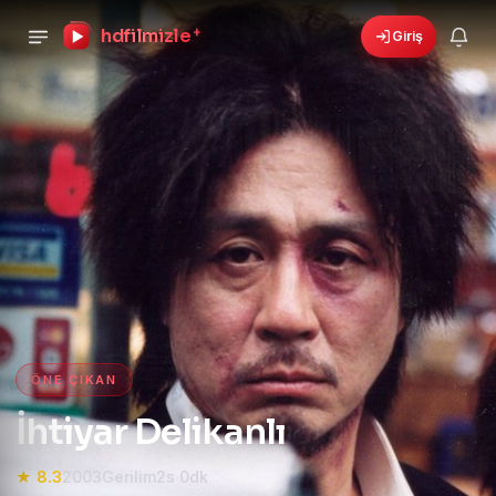
hdfilmizle
+
Giriş
›
🎁
6 yeni fırsat!
Bonusları gör
HD Film izle — HD Film İzle, 4K
ÖNE ÇIKAN
İhtiyar Delikanlı
★ 8.3
2003
Gerilim
2s 0dk