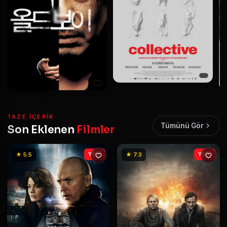
TAZE IÇERIK
Tümünü Gör
Son Eklenen
Filmler
★ 5.5
YENİ
★ 7.3
YENİ