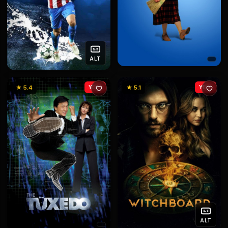
ALT
★ 5.4
YENİ
★ 5.1
YENİ
ALT