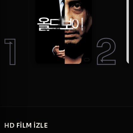
1
2
HD
FILM IZLE