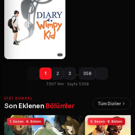
1
2
3
…
358
7.507 film · Sayfa 1/358
DIZI GÜNCEL
Tüm Diziler
Son Eklenen
Bölümler
1. Sezon · 6. Bölüm
5. Sezon · 8. Bölüm