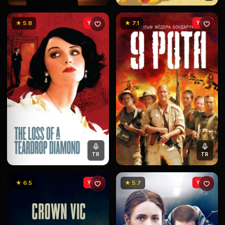
★ 5.8
YENİ
★ 7.1
YENİ
TR
TR
★ 6.5
YENİ
★ 5.7
YENİ