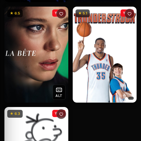
★ 6.5
YENİ
★ 5.1
YENİ
ALT
★ 6.3
YENİ