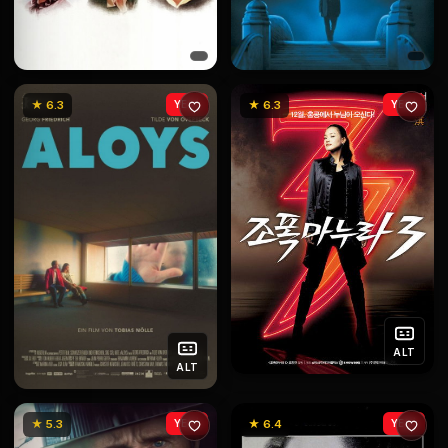
★ 6.3
YENİ
★ 6.3
YENİ
ALT
ALT
★ 5.3
YENİ
★ 6.4
YENİ