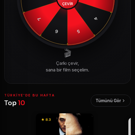
ÇEVİR
4
7
6
5
🎬
Çarkı çevir,
sana bir film seçelim.
TÜRKIYE'DE BU HAFTA
Tümünü Gör
Top
10
★ 8.3