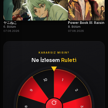
ヤニねこ
Power Book III: Raisin
6. Bölüm
8. Bölüm
07.08.2026
07.08.2026
KARARSIZ MISIN?
Ne İzlesem
Ruleti
10
1
9
2
8
3