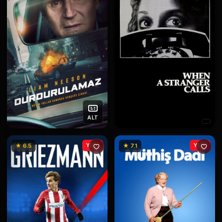
ALT
★ 6.5
YENİ
★ 7.1
YENİ