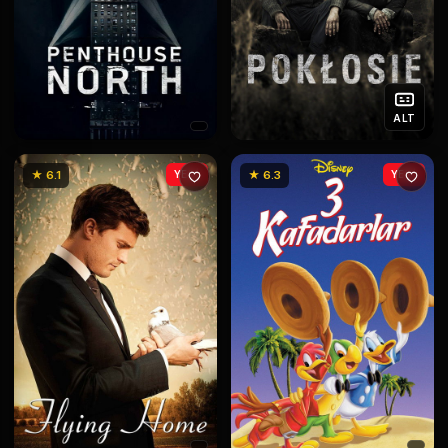
ALT
★ 6.1
YENİ
★ 6.3
YENİ