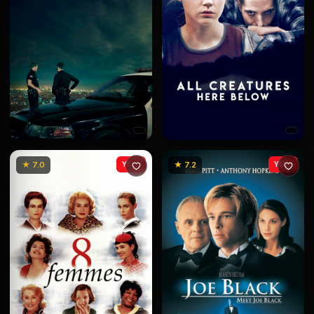
★ 7.0
YENİ
★ 7.2
YENİ