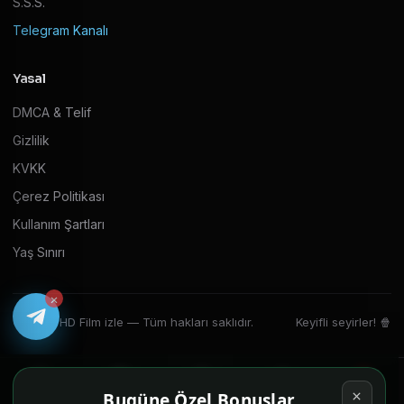
S.S.S.
Telegram Kanalı
Yasal
DMCA & Telif
Gizlilik
KVKK
Çerez Politikası
Kullanım Şartları
Yaş Sınırı
×
© 2026 HD Film izle — Tüm hakları saklıdır.
Keyifli seyirler! 🍿
Ana Sayfa
Filmler
Diziler
Ara
Oyuncu
Bugüne Özel Bonuslar