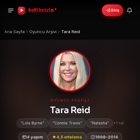
hdfilmizle
+
Giriş
Ana Sayfa
Oyuncu Arşivi
Tara Reid
OYUNCU PROFILI
Tara Reid
Lola Byrne
Connie Travis
Natasha
+1 rol
4 yapım
4,5 ortalama
1998–2014