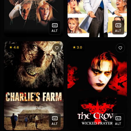
ALT
ALT
★ 4.6
★ 3.0
ALT
ALT