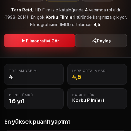
Tara Reid
, HD Film izle kataloğunda
4
yapımda rol aldı
(1998–2014). En çok
Korku Filmleri
türünde karşımıza çıkıyor.
Filmografisinin IMDb ortalaması
4,5
.
Filmografiyi Gör
Paylaş
TOPLAM YAPIM
IMDB ORTALAMASI
4
4,5
PERDE ÖMRÜ
BASKIN TÜR
16 yıl
Korku Filmleri
En yüksek puanlı yapımı