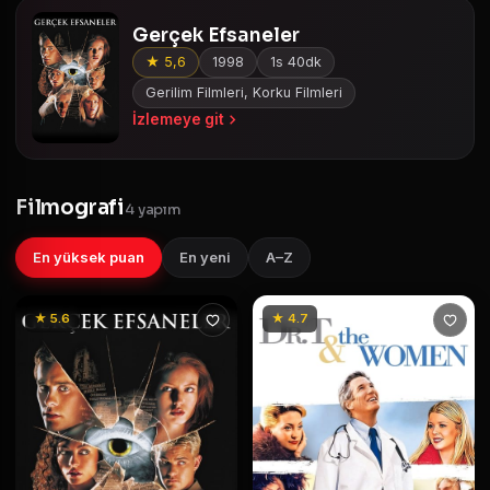
Gerçek Efsaneler
★ 5,6
1998
1s 40dk
Gerilim Filmleri, Korku Filmleri
İzlemeye git
Filmografi
4 yapım
En yüksek puan
En yeni
A–Z
★ 5.6
★ 4.7